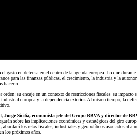
do el gasto en defensa en el centro de la agenda europea. Lo que durant
ance para las finanzas públicas, el crecimiento, la industria y la auton
s hacerlo.
orden: su encaje en un contexto de restricciones fiscales, su impacto s
base industrial europea y la dependencia exterior. Al mismo tiempo, la d
itivo.
OI,
Jorge Sicilia, economista jefe del Grupo BBVA y director de BB
garán sobre las implicaciones económicas y estratégicas del giro eur
I
, abordará los retos fiscales, industriales y geopolíticos asociados al a
en los próximos años.