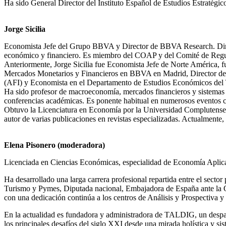
Ha sido General Director del Instituto Español de Estudios Estraté
Jorge Sicilia
Economista Jefe del Grupo BBVA y Director de BBVA Research. Dirig
económico y financiero. Es miembro del COAP y del Comité de Re
Anteriormente, Jorge Sicilia fue Economista Jefe de Norte América, 
Mercados Monetarios y Financieros en BBVA en Madrid, Director de E
(AFI) y Economista en el Departamento de Estudios Económicos del 
Ha sido profesor de macroeconomía, mercados financieros y sistemas f
conferencias académicas. Es ponente habitual en numerosos eventos co
Obtuvo la Licenciatura en Economía por la Universidad Complutense
autor de varias publicaciones en revistas especializadas. Actualment
Elena Pisonero (moderadora)
Licenciada en Ciencias Económicas, especialidad de Economía Apli
Ha desarrollado una larga carrera profesional repartida entre el sect
Turismo y Pymes, Diputada nacional, Embajadora de España ante la OC
con una dedicación continúa a los centros de Análisis y Prospectiva y 
En la actualidad es fundadora y administradora de TALDIG, un despach
los principales desafíos del siglo XXI desde una mirada holística y sis