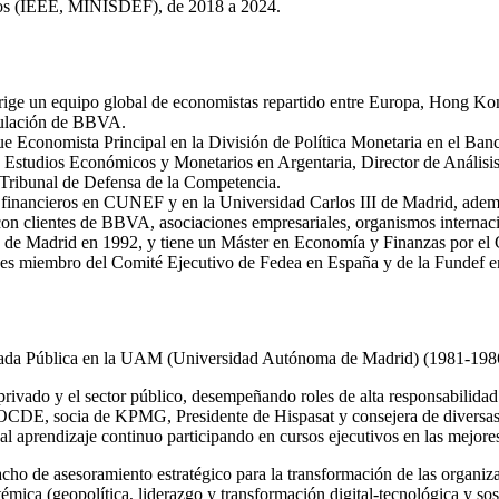
gicos (IEEE, MINISDEF), de 2018 a 2024.
e un equipo global de economistas repartido entre Europa, Hong Kong
gulación de BBVA.
fue Economista Principal en la División de Política Monetaria en el B
studios Económicos y Monetarios en Argentaria, Director de Análisis
Tribunal de Defensa de la Competencia.
inancieros en CUNEF y en la Universidad Carlos III de Madrid, además 
n clientes de BBVA, asociaciones empresariales, organismos internacio
 de Madrid en 1992, y tiene un Máster en Economía y Finanzas por el
e, es miembro del Comité Ejecutivo de Fedea en España y de la Fundef 
cada Pública en la UAM (Universidad Autónoma de Madrid) (1981-198
or privado y el sector público, desempeñando roles de alta responsabili
DE, socia de KPMG, Presidente de Hispasat y consejera de diversas em
al aprendizaje continuo participando en cursos ejecutivos en las mejore
o de asesoramiento estratégico para la transformación de las organiza
témica (geopolítica, liderazgo y transformación digital-tecnológica y sos