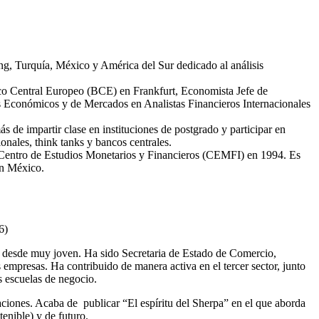
, Turquía, México y América del Sur dedicado al análisis
anco Central Europeo (BCE) en Frankfurt, Economista Jefe de
 Económicos y de Mercados en Analistas Financieros Internacionales
de impartir clase en instituciones de postgrado y participar en
nales, think tanks y bancos centrales.
 Centro de Estudios Monetarios y Financieros (CEMFI) en 1994. Es
en México.
6)
dad desde muy joven. Ha sido Secretaria de Estado de Comercio,
presas. Ha contribuido de manera activa en el tercer sector, junto
s escuelas de negocio.
ciones. Acaba de publicar “El espíritu del Sherpa” en el que aborda
tenible) y de futuro.