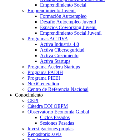
Emprendimiento Social
Emprendimiento Juvenil
Formación Autoempleo
Desafío Autoempleo Juvenil
Espacios Coworking Juvenil
Emprendimiento Social Juvenil
Programas ACTIVA
Activa Industria 4.0
Activa Ciberseguridad
Activa Crecimiento
Activa Startups
Programa Acelera Startups
Programa PADIH
Programa PIEEI
NextGeneration
Centro de Referencia Nacional
Conocimiento
CEPI
Cátedra EOI OEPM
Observatorio Economía Global
Ciclos Pasados
Sesiones Pasadas
Investigaciones propias
Repositorio savia
Fundesarte