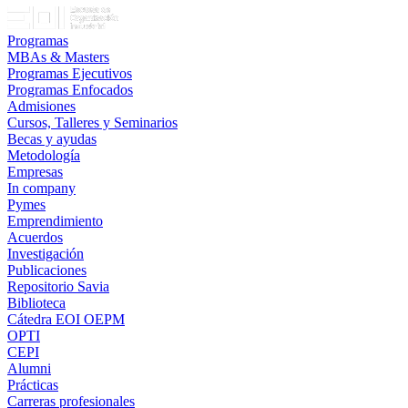
Programas
MBAs & Masters
Programas Ejecutivos
Programas Enfocados
Admisiones
Cursos, Talleres y Seminarios
Becas y ayudas
Metodología
Empresas
In company
Pymes
Emprendimiento
Acuerdos
Investigación
Publicaciones
Repositorio Savia
Biblioteca
Cátedra EOI OEPM
OPTI
CEPI
Alumni
Prácticas
Carreras profesionales