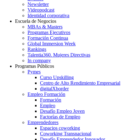
Newsletter
Videopodcast
Identidad corporativa
Escuela de Negocios
MBAs & Masters
Programas Ejecutivos
Formación Continua
Global Immersion Week
Rankings
Talentia360. Mujeres Directivas
In company
Programas Públicos
Pymes
Curso Upskilling
Centro de Alto Rendimiento Empresarial
digitalXborder
Empleo Formación
Formación
Empleo
Desafío Empleo Joven
Factorías de Empleo
Emprendedores
Espacios coworking
Coworking Transnacional
Desafío Emprendedor Innovador