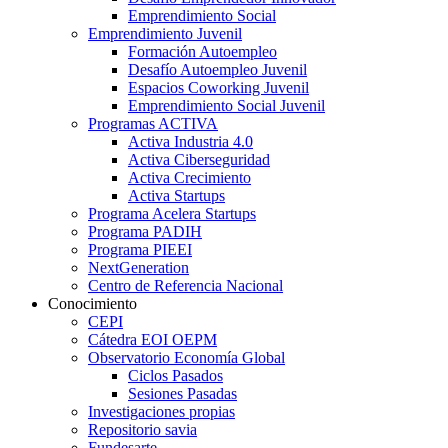
Emprendimiento Social
Emprendimiento Juvenil
Formación Autoempleo
Desafío Autoempleo Juvenil
Espacios Coworking Juvenil
Emprendimiento Social Juvenil
Programas ACTIVA
Activa Industria 4.0
Activa Ciberseguridad
Activa Crecimiento
Activa Startups
Programa Acelera Startups
Programa PADIH
Programa PIEEI
NextGeneration
Centro de Referencia Nacional
Conocimiento
CEPI
Cátedra EOI OEPM
Observatorio Economía Global
Ciclos Pasados
Sesiones Pasadas
Investigaciones propias
Repositorio savia
Fundesarte