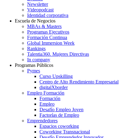
Newsletter
Videopodcast
Identidad corporativa
Escuela de Negocios
MBAs & Masters
Programas Ejecutivos
Formación Continua
Global Immersion Week
Rankings
Talentia360. Mujeres Directivas
In company
Programas Públicos
Pymes
Curso Upskilling
Centro de Alto Rendimiento Empresarial
digitalXborder
Empleo Formación
Formación
Empleo
Desafío Empleo Joven
Factorías de Empleo
Emprendedores
Espacios coworking
Coworking Transnacional
Desafío Emprendedor Innovador