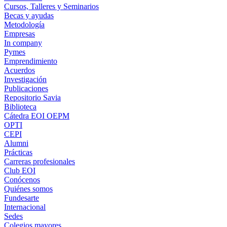
Cursos, Talleres y Seminarios
Becas y ayudas
Metodología
Empresas
In company
Pymes
Emprendimiento
Acuerdos
Investigación
Publicaciones
Repositorio Savia
Biblioteca
Cátedra EOI OEPM
OPTI
CEPI
Alumni
Prácticas
Carreras profesionales
Club EOI
Conócenos
Quiénes somos
Fundesarte
Internacional
Sedes
Colegios mayores