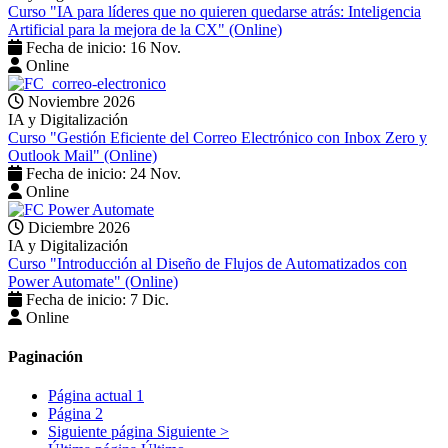
Curso "IA para líderes que no quieren quedarse atrás: Inteligencia
Artificial para la mejora de la CX" (Online)
Fecha de inicio: 16 Nov.
Online
Noviembre 2026
IA y Digitalización
Curso "Gestión Eficiente del Correo Electrónico con Inbox Zero y
Outlook Mail" (Online)
Fecha de inicio: 24 Nov.
Online
Diciembre 2026
IA y Digitalización
Curso "Introducción al Diseño de Flujos de Automatizados con
Power Automate" (Online)
Fecha de inicio: 7 Dic.
Online
Paginación
Página actual
1
Página
2
Siguiente página
Siguiente >