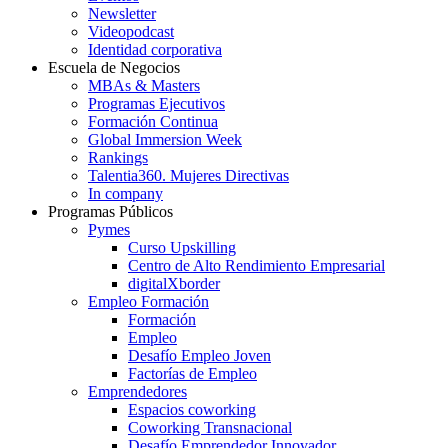
Newsletter
Videopodcast
Identidad corporativa
Escuela de Negocios
MBAs & Masters
Programas Ejecutivos
Formación Continua
Global Immersion Week
Rankings
Talentia360. Mujeres Directivas
In company
Programas Públicos
Pymes
Curso Upskilling
Centro de Alto Rendimiento Empresarial
digitalXborder
Empleo Formación
Formación
Empleo
Desafío Empleo Joven
Factorías de Empleo
Emprendedores
Espacios coworking
Coworking Transnacional
Desafío Emprendedor Innovador