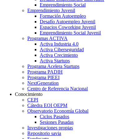
Emprendimiento Social
Emprendimiento Juvenil
Formación Autoempleo
Desafío Autoempleo Juvenil
Espacios Coworking Juvenil
Emprendimiento Social Juvenil
Programas ACTIVA
Activa Industria 4.0
Activa Ciberseguridad
Activa Crecimiento
Activa Startups
Programa Acelera Startups
Programa PADIH
Programa PIEEI
NextGeneration
Centro de Referencia Nacional
Conocimiento
CEPI
Cátedra EOI OEPM
Observatorio Economía Global
Ciclos Pasados
Sesiones Pasadas
Investigaciones propias
Repositorio savia
Fundesarte