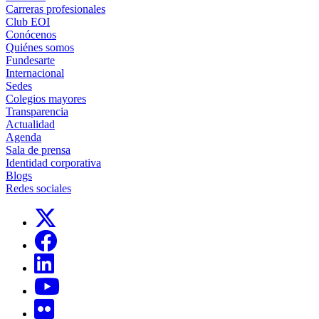
Carreras profesionales
Club EOI
Conócenos
Quiénes somos
Fundesarte
Internacional
Sedes
Colegios mayores
Transparencia
Actualidad
Agenda
Sala de prensa
Identidad corporativa
Blogs
Redes sociales
Links, Opens in this window
Links, Opens in this window
Links, Opens in this window
Links, Opens in this window
Links, Opens in this window