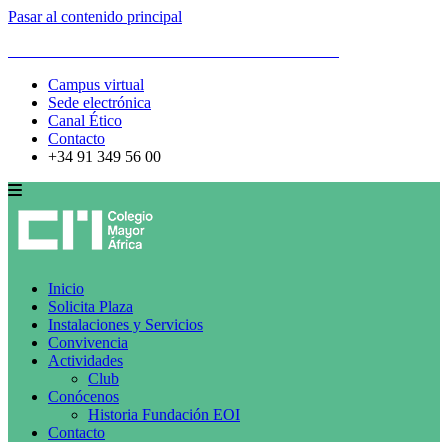
Pasar al contenido principal
ESCUELA DE ORGANIZACIÓN INDUSTRIAL
Campus virtual
Sede electrónica
Canal Ético
Contacto
+34 91 349 56 00
Inicio
Solicita Plaza
Instalaciones y Servicios
Convivencia
Actividades
Club
Conócenos
Historia Fundación EOI
Contacto