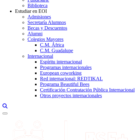
Biblioteca
Estudiar en EOI
Admisiones
Secretaría Alumnos
Becas y Descuentos
Alumni
Colegios Mayores
C.M. África
C.M. Guadalupe
Internacional
Espíritu internacional
Programas internacionales
European coworking
Red internacional: REDTIKAL
Programa Beautiful Bees
Certificación Contratación Pública Internacional
Otros proyectos internacionales
Links, Opens in this window a searcher