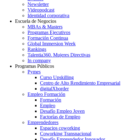
Newsletter
Videopodcast
Identidad corporativa
Escuela de Negocios
MBAs & Masters
Programas Ejecutivos
Formación Continua
Global Immersion Week
Rankings
Talentia360. Mujeres Directivas
In company
Programas Públicos
Pymes
Curso Upskilling
Centro de Alto Rendimiento Empresarial
digitalXborder
Empleo Formación
Formación
Empleo
Desafío Empleo Joven
Factorías de Empleo
Emprendedores
Espacios coworking
Coworking Transnacional
Desafío Emprendedor Innovador