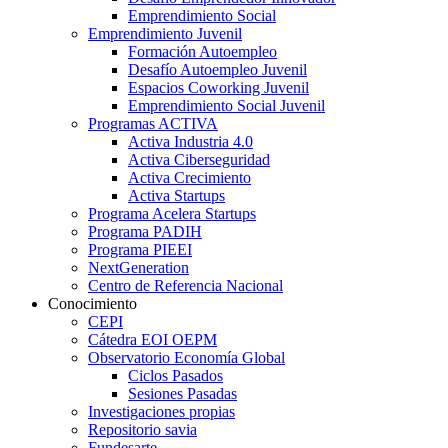
Emprendimiento Social
Emprendimiento Juvenil
Formación Autoempleo
Desafío Autoempleo Juvenil
Espacios Coworking Juvenil
Emprendimiento Social Juvenil
Programas ACTIVA
Activa Industria 4.0
Activa Ciberseguridad
Activa Crecimiento
Activa Startups
Programa Acelera Startups
Programa PADIH
Programa PIEEI
NextGeneration
Centro de Referencia Nacional
Conocimiento
CEPI
Cátedra EOI OEPM
Observatorio Economía Global
Ciclos Pasados
Sesiones Pasadas
Investigaciones propias
Repositorio savia
Fundesarte