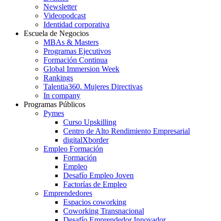
Newsletter
Videopodcast
Identidad corporativa
Escuela de Negocios
MBAs & Masters
Programas Ejecutivos
Formación Continua
Global Immersion Week
Rankings
Talentia360. Mujeres Directivas
In company
Programas Públicos
Pymes
Curso Upskilling
Centro de Alto Rendimiento Empresarial
digitalXborder
Empleo Formación
Formación
Empleo
Desafío Empleo Joven
Factorías de Empleo
Emprendedores
Espacios coworking
Coworking Transnacional
Desafío Emprendedor Innovador