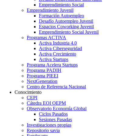
Emprendimiento Social
Emprendimiento Juvenil
Formación Autoempleo
Desafío Autoempleo Juvenil
Espacios Coworking Juvenil
Emprendimiento Social Juvenil
Programas ACTIVA
Activa Industria 4.0
Activa Ciberseguridad
Activa Crecimiento
Activa Startups
Programa Acelera Startups
Programa PADIH
Programa PIEEI
NextGeneration
Centro de Referencia Nacional
Conocimiento
CEPI
Cátedra EOI OEPM
Observatorio Economía Global
Ciclos Pasados
Sesiones Pasadas
Investigaciones propias
Repositorio savia
Fundesarte