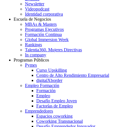
Newsletter
Videopodcast
Identidad corporativa
Escuela de Negocios
MBAs & Masters
Programas Ejecutivos
Formación Continua
Global Immersion Week
Rankings
Talentia360. Mujeres Directivas
In company
Programas Públicos
Pymes
Curso Upskilling
Centro de Alto Rendimiento Empresarial
digitalXborder
Empleo Formación
Formación
Empleo
Desafío Empleo Joven
Factorías de Empleo
Emprendedores
Espacios coworking
Coworking Transnacional
Desafío Emprendedor Innovador