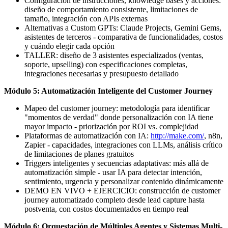
Configuración de instrucciones, knowledge bases y acciones:
diseño de comportamiento consistente, limitaciones de
tamaño, integración con APIs externas
Alternativas a Custom GPTs: Claude Projects, Gemini Gems,
asistentes de terceros - comparativa de funcionalidades, costos
y cuándo elegir cada opción
TALLER: diseño de 3 asistentes especializados (ventas,
soporte, upselling) con especificaciones completas,
integraciones necesarias y presupuesto detallado
Módulo 5: Automatización Inteligente del Customer Journey
Mapeo del customer journey: metodología para identificar
"momentos de verdad" donde personalización con IA tiene
mayor impacto - priorización por ROI vs. complejidad
Plataformas de automatización con IA:
http://make.com/
, n8n,
Zapier - capacidades, integraciones con LLMs, análisis crítico
de limitaciones de planes gratuitos
Triggers inteligentes y secuencias adaptativas: más allá de
automatización simple - usar IA para detectar intención,
sentimiento, urgencia y personalizar contenido dinámicamente
DEMO EN VIVO + EJERCICIO: construcción de customer
journey automatizado completo desde lead capture hasta
postventa, con costos documentados en tiempo real
Módulo 6: Orquestación de Múltiples Agentes y Sistemas Multi-