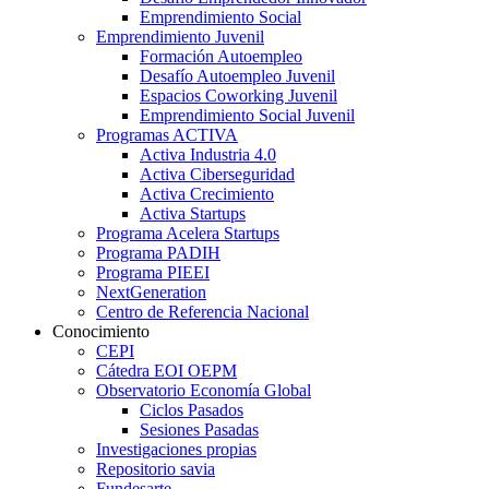
Emprendimiento Social
Emprendimiento Juvenil
Formación Autoempleo
Desafío Autoempleo Juvenil
Espacios Coworking Juvenil
Emprendimiento Social Juvenil
Programas ACTIVA
Activa Industria 4.0
Activa Ciberseguridad
Activa Crecimiento
Activa Startups
Programa Acelera Startups
Programa PADIH
Programa PIEEI
NextGeneration
Centro de Referencia Nacional
Conocimiento
CEPI
Cátedra EOI OEPM
Observatorio Economía Global
Ciclos Pasados
Sesiones Pasadas
Investigaciones propias
Repositorio savia
Fundesarte