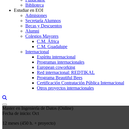
Biblioteca
Estudiar en EOI
Admisiones
Secretaría Alumnos
Becas y Descuentos
Alumni
Colegios Mayores
C.M. África
C.M. Guadalupe
Internacional
Espíritu internacional
Programas internacionales
European coworking
Red internacional: REDTIKAL
Programa Beautiful Bees
Certificación Contratación Pública Internacional
Otros proyectos internacionales
Links, Opens in this window a searcher
Master en Ingeniería de Datos (Online)
Fecha de inicio: Oct
12 meses (450 h. + proyecto)