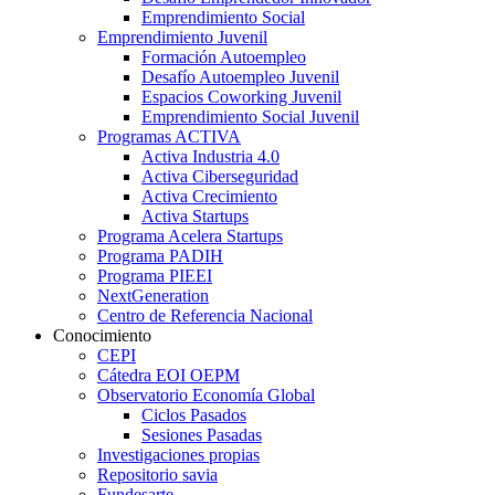
Emprendimiento Social
Emprendimiento Juvenil
Formación Autoempleo
Desafío Autoempleo Juvenil
Espacios Coworking Juvenil
Emprendimiento Social Juvenil
Programas ACTIVA
Activa Industria 4.0
Activa Ciberseguridad
Activa Crecimiento
Activa Startups
Programa Acelera Startups
Programa PADIH
Programa PIEEI
NextGeneration
Centro de Referencia Nacional
Conocimiento
CEPI
Cátedra EOI OEPM
Observatorio Economía Global
Ciclos Pasados
Sesiones Pasadas
Investigaciones propias
Repositorio savia
Fundesarte