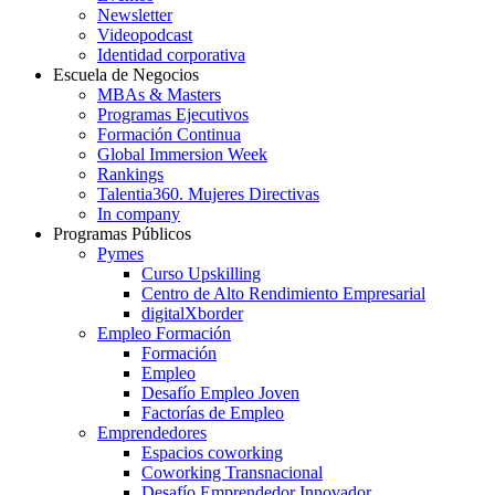
Newsletter
Videopodcast
Identidad corporativa
Escuela de Negocios
MBAs & Masters
Programas Ejecutivos
Formación Continua
Global Immersion Week
Rankings
Talentia360. Mujeres Directivas
In company
Programas Públicos
Pymes
Curso Upskilling
Centro de Alto Rendimiento Empresarial
digitalXborder
Empleo Formación
Formación
Empleo
Desafío Empleo Joven
Factorías de Empleo
Emprendedores
Espacios coworking
Coworking Transnacional
Desafío Emprendedor Innovador