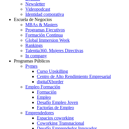
Newsletter
Videopodcast
Identidad corporativa
Escuela de Negocios
MBAs & Masters
Programas Ejecutivos
Formación Continua
Global Immersion Week
Rankings
Talentia360. Mujeres Directivas
In company
Programas Públicos
Pymes
Curso Upskilling
Centro de Alto Rendimiento Empresarial
digitalXborder
Empleo Formación
Formación
Empleo
Desafío Empleo Joven
Factorías de Empleo
Emprendedores
Espacios coworking
Coworking Transnacional
Desafío Emprendedor Innovador