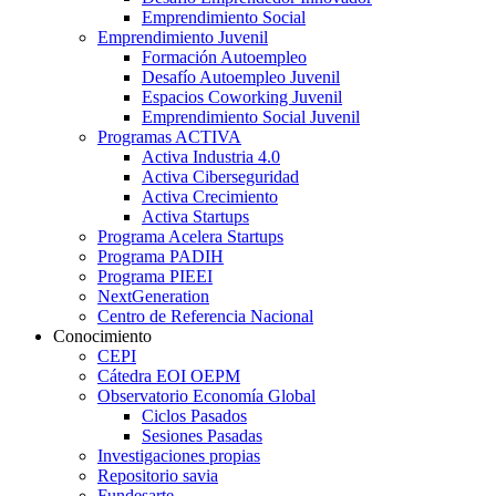
Emprendimiento Social
Emprendimiento Juvenil
Formación Autoempleo
Desafío Autoempleo Juvenil
Espacios Coworking Juvenil
Emprendimiento Social Juvenil
Programas ACTIVA
Activa Industria 4.0
Activa Ciberseguridad
Activa Crecimiento
Activa Startups
Programa Acelera Startups
Programa PADIH
Programa PIEEI
NextGeneration
Centro de Referencia Nacional
Conocimiento
CEPI
Cátedra EOI OEPM
Observatorio Economía Global
Ciclos Pasados
Sesiones Pasadas
Investigaciones propias
Repositorio savia
Fundesarte