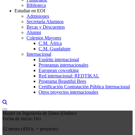
Biblioteca
Estudiar en EOI
Admisiones
Secretaría Alumnos
Becas y Descuentos
Alumni
Colegios Mayores
C.M. África
C.M. Guadalupe
Internacional
Espíritu internacional
Programas internacionales
European coworking
Red internacional: REDTIKAL
Programa Beautiful Bees
Certificación Contratación Pública Internacional
Otros proyectos internacionales
Links, Opens in this window a searcher
Master en Ingeniería de Datos (Online)
Fecha de inicio: Oct
12 meses (450 h. + proyecto)