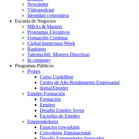
Newsletter
Videopodcast
Identidad corporativa
Escuela de Negocios
MBAs & Masters
Programas Ejecutivos
Formación Continua
Global Immersion Week
Rankings
Talentia360. Mujeres Directivas
In company
Programas Públicos
Pymes
Curso Upskilling
Centro de Alto Rendimiento Empresarial
digitalXborder
Empleo Formación
Formación
Empleo
Desafío Empleo Joven
Factorías de Empleo
Emprendedores
Espacios coworking
Coworking Transnacional
Desafío Emprendedor Innovador