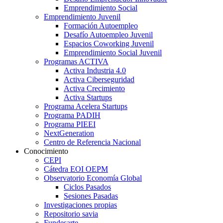
Emprendimiento Social
Emprendimiento Juvenil
Formación Autoempleo
Desafío Autoempleo Juvenil
Espacios Coworking Juvenil
Emprendimiento Social Juvenil
Programas ACTIVA
Activa Industria 4.0
Activa Ciberseguridad
Activa Crecimiento
Activa Startups
Programa Acelera Startups
Programa PADIH
Programa PIEEI
NextGeneration
Centro de Referencia Nacional
Conocimiento
CEPI
Cátedra EOI OEPM
Observatorio Economía Global
Ciclos Pasados
Sesiones Pasadas
Investigaciones propias
Repositorio savia
Fundesarte