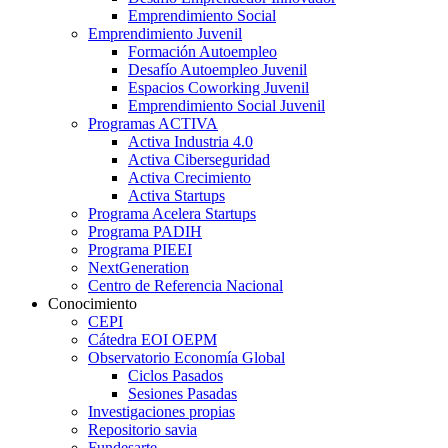
Emprendimiento Social
Emprendimiento Juvenil
Formación Autoempleo
Desafío Autoempleo Juvenil
Espacios Coworking Juvenil
Emprendimiento Social Juvenil
Programas ACTIVA
Activa Industria 4.0
Activa Ciberseguridad
Activa Crecimiento
Activa Startups
Programa Acelera Startups
Programa PADIH
Programa PIEEI
NextGeneration
Centro de Referencia Nacional
Conocimiento
CEPI
Cátedra EOI OEPM
Observatorio Economía Global
Ciclos Pasados
Sesiones Pasadas
Investigaciones propias
Repositorio savia
Fundesarte