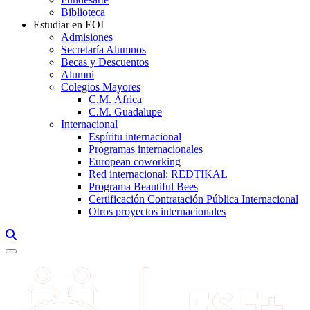
Biblioteca
Estudiar en EOI
Admisiones
Secretaría Alumnos
Becas y Descuentos
Alumni
Colegios Mayores
C.M. África
C.M. Guadalupe
Internacional
Espíritu internacional
Programas internacionales
European coworking
Red internacional: REDTIKAL
Programa Beautiful Bees
Certificación Contratación Pública Internacional
Otros proyectos internacionales
Links, Opens in this window a searcher