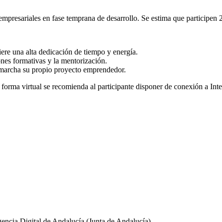
mpresariales en fase temprana de desarrollo. Se estima que participen 
e una alta dedicación de tiempo y energía.
ones formativas y la mentorización.
 marcha su propio proyecto emprendedor.
 forma virtual se recomienda al participante disponer de conexión a Int
encia Digital de Andalucía (Junta de Andalucía)