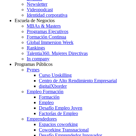
Newsletter
Videopodcast
Identidad corporativa
Escuela de Negocios
MBAs & Masters
Programas Ejecutivos
Formación Continua
Global Immersion Week
Rankings
Talentia360. Mujeres Directivas
In company
Programas Públicos
Pymes
Curso Upskilling
Centro de Alto Rendimiento Empresarial
digitalXborder
Empleo Formación
Formación
Empleo
Desafío Empleo Joven
Factorías de Empleo
Emprendedores
Espacios coworking
Coworking Transnacional
Desafío Emprendedor Innovador