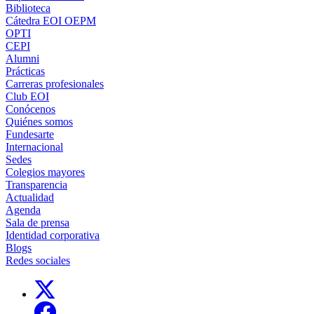
Biblioteca
Cátedra EOI OEPM
OPTI
CEPI
Alumni
Prácticas
Carreras profesionales
Club EOI
Conócenos
Quiénes somos
Fundesarte
Internacional
Sedes
Colegios mayores
Transparencia
Actualidad
Agenda
Sala de prensa
Identidad corporativa
Blogs
Redes sociales
Links, Opens in this window
Links, Opens in this window