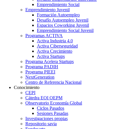
Emprendimiento Social
Emprendimiento Juvenil
Formación Autoempleo
Desafío Autoempleo Juvenil
Espacios Coworking Juvenil
Emprendimiento Social Juvenil
Programas ACTIVA
Activa Industria 4.0
Activa Ciberseguridad
Activa Crecimiento
Activa Startups
Programa Acelera Startups
Programa PADIH
Programa PIEEI
NextGeneration
Centro de Referencia Nacional
Conocimiento
CEPI
Cátedra EOI OEPM
Observatorio Economía Global
Ciclos Pasados
Sesiones Pasadas
Investigaciones propias
Repositorio savia
Fundesarte