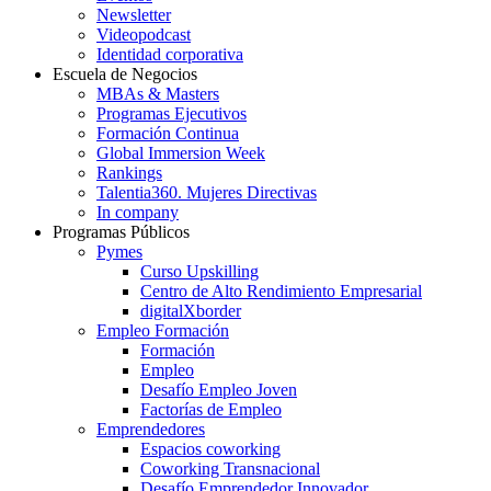
Newsletter
Videopodcast
Identidad corporativa
Escuela de Negocios
MBAs & Masters
Programas Ejecutivos
Formación Continua
Global Immersion Week
Rankings
Talentia360. Mujeres Directivas
In company
Programas Públicos
Pymes
Curso Upskilling
Centro de Alto Rendimiento Empresarial
digitalXborder
Empleo Formación
Formación
Empleo
Desafío Empleo Joven
Factorías de Empleo
Emprendedores
Espacios coworking
Coworking Transnacional
Desafío Emprendedor Innovador