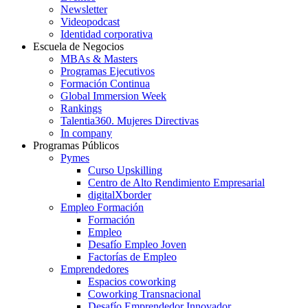
Newsletter
Videopodcast
Identidad corporativa
Escuela de Negocios
MBAs & Masters
Programas Ejecutivos
Formación Continua
Global Immersion Week
Rankings
Talentia360. Mujeres Directivas
In company
Programas Públicos
Pymes
Curso Upskilling
Centro de Alto Rendimiento Empresarial
digitalXborder
Empleo Formación
Formación
Empleo
Desafío Empleo Joven
Factorías de Empleo
Emprendedores
Espacios coworking
Coworking Transnacional
Desafío Emprendedor Innovador