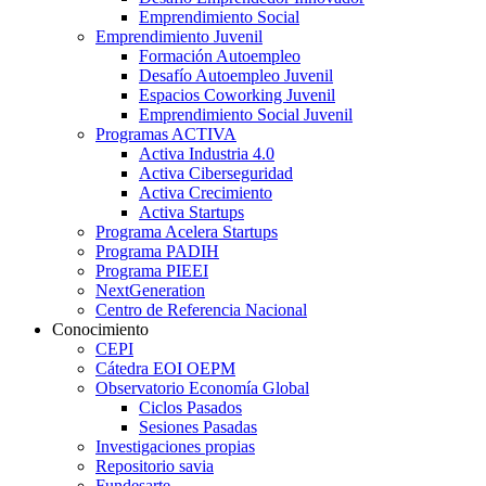
Emprendimiento Social
Emprendimiento Juvenil
Formación Autoempleo
Desafío Autoempleo Juvenil
Espacios Coworking Juvenil
Emprendimiento Social Juvenil
Programas ACTIVA
Activa Industria 4.0
Activa Ciberseguridad
Activa Crecimiento
Activa Startups
Programa Acelera Startups
Programa PADIH
Programa PIEEI
NextGeneration
Centro de Referencia Nacional
Conocimiento
CEPI
Cátedra EOI OEPM
Observatorio Economía Global
Ciclos Pasados
Sesiones Pasadas
Investigaciones propias
Repositorio savia
Fundesarte