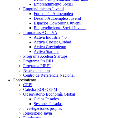
Emprendimiento Social
Emprendimiento Juvenil
Formación Autoempleo
Desafío Autoempleo Juvenil
Espacios Coworking Juvenil
Emprendimiento Social Juvenil
Programas ACTIVA
Activa Industria 4.0
Activa Ciberseguridad
Activa Crecimiento
Activa Startups
Programa Acelera Startups
Programa PADIH
Programa PIEEI
NextGeneration
Centro de Referencia Nacional
Conocimiento
CEPI
Cátedra EOI OEPM
Observatorio Economía Global
Ciclos Pasados
Sesiones Pasadas
Investigaciones propias
Repositorio savia
Fundesarte