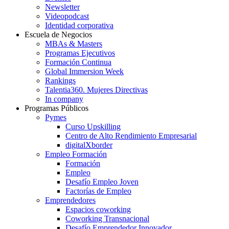
Newsletter
Videopodcast
Identidad corporativa
Escuela de Negocios
MBAs & Masters
Programas Ejecutivos
Formación Continua
Global Immersion Week
Rankings
Talentia360. Mujeres Directivas
In company
Programas Públicos
Pymes
Curso Upskilling
Centro de Alto Rendimiento Empresarial
digitalXborder
Empleo Formación
Formación
Empleo
Desafío Empleo Joven
Factorías de Empleo
Emprendedores
Espacios coworking
Coworking Transnacional
Desafío Emprendedor Innovador