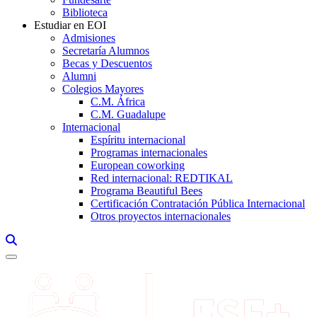
Biblioteca
Estudiar en EOI
Admisiones
Secretaría Alumnos
Becas y Descuentos
Alumni
Colegios Mayores
C.M. África
C.M. Guadalupe
Internacional
Espíritu internacional
Programas internacionales
European coworking
Red internacional: REDTIKAL
Programa Beautiful Bees
Certificación Contratación Pública Internacional
Otros proyectos internacionales
Links, Opens in this window a searcher