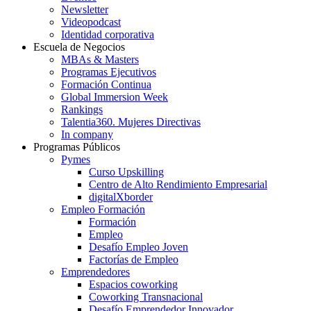
Newsletter
Videopodcast
Identidad corporativa
Escuela de Negocios
MBAs & Masters
Programas Ejecutivos
Formación Continua
Global Immersion Week
Rankings
Talentia360. Mujeres Directivas
In company
Programas Públicos
Pymes
Curso Upskilling
Centro de Alto Rendimiento Empresarial
digitalXborder
Empleo Formación
Formación
Empleo
Desafío Empleo Joven
Factorías de Empleo
Emprendedores
Espacios coworking
Coworking Transnacional
Desafío Emprendedor Innovador