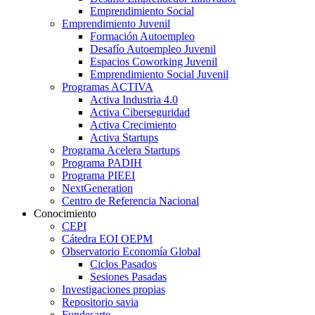
Emprendimiento Social
Emprendimiento Juvenil
Formación Autoempleo
Desafío Autoempleo Juvenil
Espacios Coworking Juvenil
Emprendimiento Social Juvenil
Programas ACTIVA
Activa Industria 4.0
Activa Ciberseguridad
Activa Crecimiento
Activa Startups
Programa Acelera Startups
Programa PADIH
Programa PIEEI
NextGeneration
Centro de Referencia Nacional
Conocimiento
CEPI
Cátedra EOI OEPM
Observatorio Economía Global
Ciclos Pasados
Sesiones Pasadas
Investigaciones propias
Repositorio savia
Fundesarte