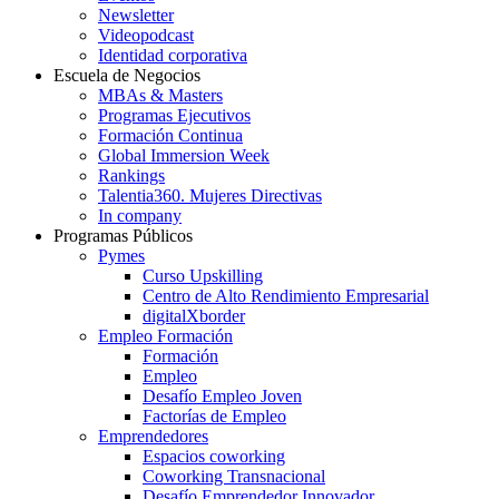
Newsletter
Videopodcast
Identidad corporativa
Escuela de Negocios
MBAs & Masters
Programas Ejecutivos
Formación Continua
Global Immersion Week
Rankings
Talentia360. Mujeres Directivas
In company
Programas Públicos
Pymes
Curso Upskilling
Centro de Alto Rendimiento Empresarial
digitalXborder
Empleo Formación
Formación
Empleo
Desafío Empleo Joven
Factorías de Empleo
Emprendedores
Espacios coworking
Coworking Transnacional
Desafío Emprendedor Innovador