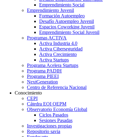
Emprendimiento Social
Emprendimiento Juvenil
Formación Autoempleo
Desafío Autoempleo Juvenil
Espacios Coworking Juvenil
Emprendimiento Social Juvenil
Programas ACTIVA
Activa Industria 4.0
Activa Ciberseguridad
Activa Crecimiento
Activa Startups
Programa Acelera Startups
Programa PADIH
Programa PIEEI
NextGeneration
Centro de Referencia Nacional
Conocimiento
CEPI
Cátedra EOI OEPM
Observatorio Economía Global
Ciclos Pasados
Sesiones Pasadas
Investigaciones propias
Repositorio savia
Fundesarte