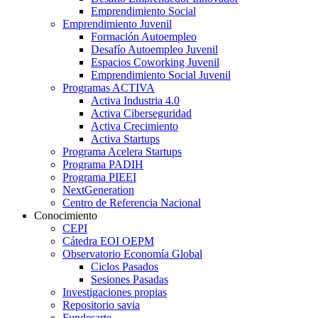
Emprendimiento Social
Emprendimiento Juvenil
Formación Autoempleo
Desafío Autoempleo Juvenil
Espacios Coworking Juvenil
Emprendimiento Social Juvenil
Programas ACTIVA
Activa Industria 4.0
Activa Ciberseguridad
Activa Crecimiento
Activa Startups
Programa Acelera Startups
Programa PADIH
Programa PIEEI
NextGeneration
Centro de Referencia Nacional
Conocimiento
CEPI
Cátedra EOI OEPM
Observatorio Economía Global
Ciclos Pasados
Sesiones Pasadas
Investigaciones propias
Repositorio savia
Fundesarte