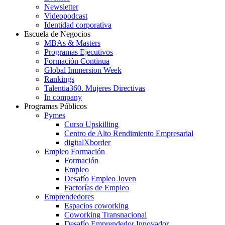
Newsletter
Videopodcast
Identidad corporativa
Escuela de Negocios
MBAs & Masters
Programas Ejecutivos
Formación Continua
Global Immersion Week
Rankings
Talentia360. Mujeres Directivas
In company
Programas Públicos
Pymes
Curso Upskilling
Centro de Alto Rendimiento Empresarial
digitalXborder
Empleo Formación
Formación
Empleo
Desafío Empleo Joven
Factorías de Empleo
Emprendedores
Espacios coworking
Coworking Transnacional
Desafío Emprendedor Innovador