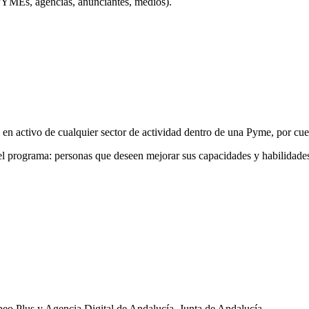
(PYMEs, agencias, anunciantes, medios).
s en activo de cualquier sector de actividad dentro de una Pyme, por cu
l programa: personas que deseen mejorar sus capacidades y habilidades,
eo Plus y Agencia Digital de Andalucía, Junta de Andalucía