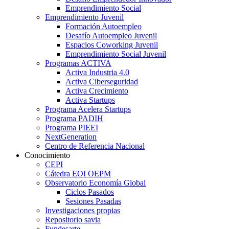
Emprendimiento Social
Emprendimiento Juvenil
Formación Autoempleo
Desafío Autoempleo Juvenil
Espacios Coworking Juvenil
Emprendimiento Social Juvenil
Programas ACTIVA
Activa Industria 4.0
Activa Ciberseguridad
Activa Crecimiento
Activa Startups
Programa Acelera Startups
Programa PADIH
Programa PIEEI
NextGeneration
Centro de Referencia Nacional
Conocimiento
CEPI
Cátedra EOI OEPM
Observatorio Economía Global
Ciclos Pasados
Sesiones Pasadas
Investigaciones propias
Repositorio savia
Fundesarte