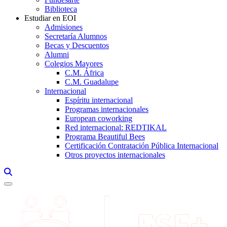
Biblioteca
Estudiar en EOI
Admisiones
Secretaría Alumnos
Becas y Descuentos
Alumni
Colegios Mayores
C.M. África
C.M. Guadalupe
Internacional
Espíritu internacional
Programas internacionales
European coworking
Red internacional: REDTIKAL
Programa Beautiful Bees
Certificación Contratación Pública Internacional
Otros proyectos internacionales
Links, Opens in this window a searcher