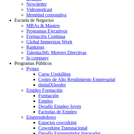
Newsletter
Videopodcast
Identidad corporativa
Escuela de Negocios
MBAs & Masters
Programas Ejecutivos
Formación Continua
Global Immersion Week
Rankings
Talentia360. Mujeres Directivas
In company
Programas Públicos
Pymes
Curso Upskilling
Centro de Alto Rendimiento Empresarial
digitalXborder
Empleo Formación
Formación
Empleo
Desafío Empleo Joven
Factorías de Empleo
Emprendedores
Espacios coworking
Coworking Transnacional
Desafío Emprendedor Innovador