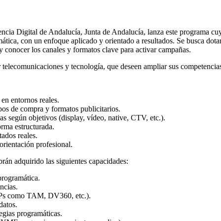
ia Digital de Andalucía, Junta de Andalucía, lanza este programa cuyo o
tica, con un enfoque aplicado y orientado a resultados. Se busca dotar 
s y conocer los canales y formatos clave para activar campañas.
or telecomunicaciones y tecnología, que deseen ampliar sus competencia
en entornos reales.
pos de compra y formatos publicitarios.
s según objetivos (display, vídeo, native, CTV, etc.).
orma estructurada.
ados reales.
rientación profesional.
brán adquirido las siguientes capacidades:
programática.
ncias.
DSPs como TAM, DV360, etc.).
datos.
egias programáticas.