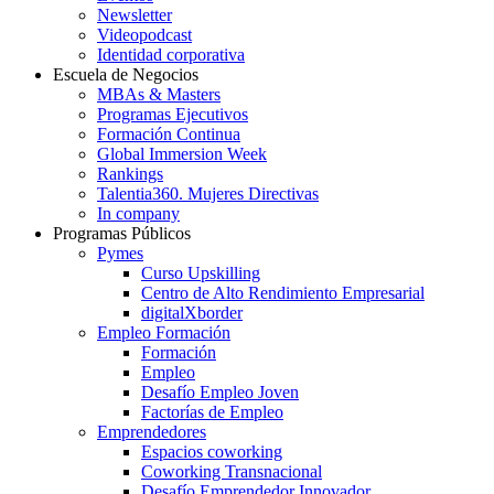
Newsletter
Videopodcast
Identidad corporativa
Escuela de Negocios
MBAs & Masters
Programas Ejecutivos
Formación Continua
Global Immersion Week
Rankings
Talentia360. Mujeres Directivas
In company
Programas Públicos
Pymes
Curso Upskilling
Centro de Alto Rendimiento Empresarial
digitalXborder
Empleo Formación
Formación
Empleo
Desafío Empleo Joven
Factorías de Empleo
Emprendedores
Espacios coworking
Coworking Transnacional
Desafío Emprendedor Innovador