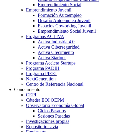
Emprendimiento Social
Emprendimiento Juvenil
Formación Autoempleo
Desafío Autoempleo Juvenil
Espacios Coworking Juvenil
Emprendimiento Social Juvenil
Programas ACTIVA
Activa Industria 4.0
Activa Ciberseguridad
Activa Crecimiento
Activa Startups
Programa Acelera Startups
Programa PADIH
Programa PIEEI
NextGeneration
Centro de Referencia Nacional
Conocimiento
CEPI
Cátedra EOI OEPM
Observatorio Economía Global
Ciclos Pasados
Sesiones Pasadas
Investigaciones propias
Repositorio savia
Fundesarte