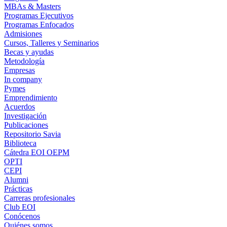
MBAs & Masters
Programas Ejecutivos
Programas Enfocados
Admisiones
Cursos, Talleres y Seminarios
Becas y ayudas
Metodología
Empresas
In company
Pymes
Emprendimiento
Acuerdos
Investigación
Publicaciones
Repositorio Savia
Biblioteca
Cátedra EOI OEPM
OPTI
CEPI
Alumni
Prácticas
Carreras profesionales
Club EOI
Conócenos
Quiénes somos