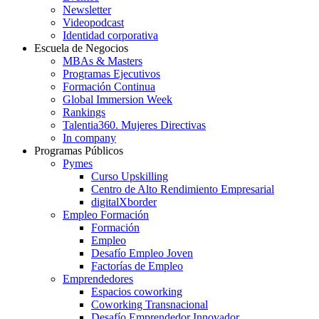
Newsletter
Videopodcast
Identidad corporativa
Escuela de Negocios
MBAs & Masters
Programas Ejecutivos
Formación Continua
Global Immersion Week
Rankings
Talentia360. Mujeres Directivas
In company
Programas Públicos
Pymes
Curso Upskilling
Centro de Alto Rendimiento Empresarial
digitalXborder
Empleo Formación
Formación
Empleo
Desafío Empleo Joven
Factorías de Empleo
Emprendedores
Espacios coworking
Coworking Transnacional
Desafío Emprendedor Innovador