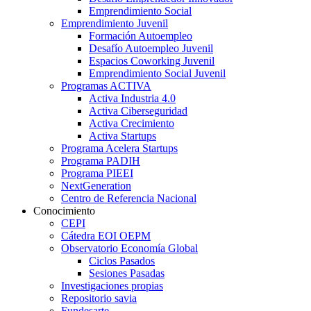
Emprendimiento Social
Emprendimiento Juvenil
Formación Autoempleo
Desafío Autoempleo Juvenil
Espacios Coworking Juvenil
Emprendimiento Social Juvenil
Programas ACTIVA
Activa Industria 4.0
Activa Ciberseguridad
Activa Crecimiento
Activa Startups
Programa Acelera Startups
Programa PADIH
Programa PIEEI
NextGeneration
Centro de Referencia Nacional
Conocimiento
CEPI
Cátedra EOI OEPM
Observatorio Economía Global
Ciclos Pasados
Sesiones Pasadas
Investigaciones propias
Repositorio savia
Fundesarte