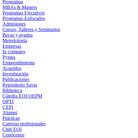
Programas
MBAs & Masters
Programas Ejecutivos
Programas Enfocados
Admisiones
Cursos, Talleres y Seminarios
Becas y ayudas
Metodología
Empresas
In company
Pymes
Emprendimiento
Acuerdos
Investigación
Publicaciones
Repositorio Savia
Biblioteca
Cátedra EOI OEPM
OPTI
CEPI
Alumni
Prácticas
Carreras profesionales
Club EOI
Conócenos