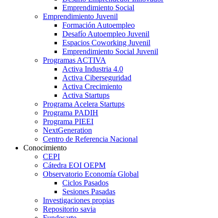
Emprendimiento Social
Emprendimiento Juvenil
Formación Autoempleo
Desafío Autoempleo Juvenil
Espacios Coworking Juvenil
Emprendimiento Social Juvenil
Programas ACTIVA
Activa Industria 4.0
Activa Ciberseguridad
Activa Crecimiento
Activa Startups
Programa Acelera Startups
Programa PADIH
Programa PIEEI
NextGeneration
Centro de Referencia Nacional
Conocimiento
CEPI
Cátedra EOI OEPM
Observatorio Economía Global
Ciclos Pasados
Sesiones Pasadas
Investigaciones propias
Repositorio savia
Fundesarte