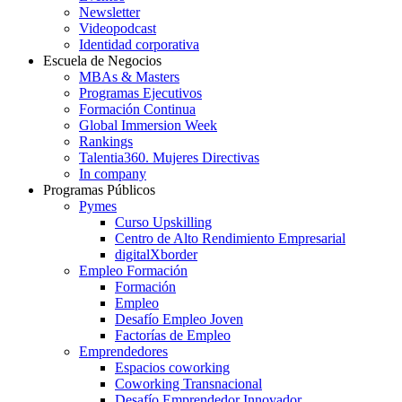
Newsletter
Videopodcast
Identidad corporativa
Escuela de Negocios
MBAs & Masters
Programas Ejecutivos
Formación Continua
Global Immersion Week
Rankings
Talentia360. Mujeres Directivas
In company
Programas Públicos
Pymes
Curso Upskilling
Centro de Alto Rendimiento Empresarial
digitalXborder
Empleo Formación
Formación
Empleo
Desafío Empleo Joven
Factorías de Empleo
Emprendedores
Espacios coworking
Coworking Transnacional
Desafío Emprendedor Innovador