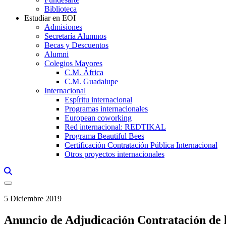
Biblioteca
Estudiar en EOI
Admisiones
Secretaría Alumnos
Becas y Descuentos
Alumni
Colegios Mayores
C.M. África
C.M. Guadalupe
Internacional
Espíritu internacional
Programas internacionales
European coworking
Red internacional: REDTIKAL
Programa Beautiful Bees
Certificación Contratación Pública Internacional
Otros proyectos internacionales
Links, Opens in this window a searcher
5 Diciembre 2019
Anuncio de Adjudicación Contratación de 