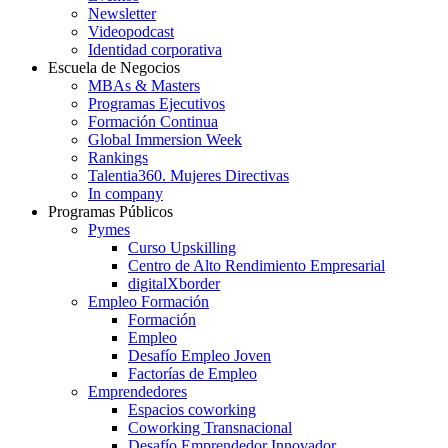
Newsletter
Videopodcast
Identidad corporativa
Escuela de Negocios
MBAs & Masters
Programas Ejecutivos
Formación Continua
Global Immersion Week
Rankings
Talentia360. Mujeres Directivas
In company
Programas Públicos
Pymes
Curso Upskilling
Centro de Alto Rendimiento Empresarial
digitalXborder
Empleo Formación
Formación
Empleo
Desafío Empleo Joven
Factorías de Empleo
Emprendedores
Espacios coworking
Coworking Transnacional
Desafío Emprendedor Innovador