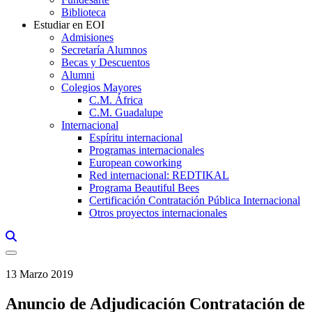
Biblioteca
Estudiar en EOI
Admisiones
Secretaría Alumnos
Becas y Descuentos
Alumni
Colegios Mayores
C.M. África
C.M. Guadalupe
Internacional
Espíritu internacional
Programas internacionales
European coworking
Red internacional: REDTIKAL
Programa Beautiful Bees
Certificación Contratación Pública Internacional
Otros proyectos internacionales
Links, Opens in this window a searcher
13 Marzo 2019
Anuncio de Adjudicación Contratación de