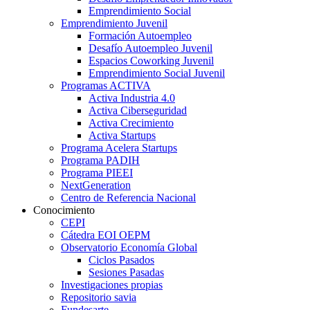
Emprendimiento Social
Emprendimiento Juvenil
Formación Autoempleo
Desafío Autoempleo Juvenil
Espacios Coworking Juvenil
Emprendimiento Social Juvenil
Programas ACTIVA
Activa Industria 4.0
Activa Ciberseguridad
Activa Crecimiento
Activa Startups
Programa Acelera Startups
Programa PADIH
Programa PIEEI
NextGeneration
Centro de Referencia Nacional
Conocimiento
CEPI
Cátedra EOI OEPM
Observatorio Economía Global
Ciclos Pasados
Sesiones Pasadas
Investigaciones propias
Repositorio savia
Fundesarte