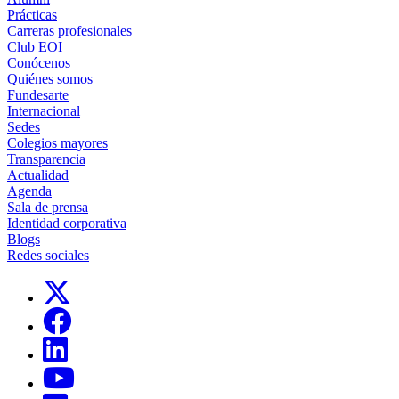
Prácticas
Carreras profesionales
Club EOI
Conócenos
Quiénes somos
Fundesarte
Internacional
Sedes
Colegios mayores
Transparencia
Actualidad
Agenda
Sala de prensa
Identidad corporativa
Blogs
Redes sociales
Links, Opens in this window
Links, Opens in this window
Links, Opens in this window
Links, Opens in this window
Links, Opens in this window