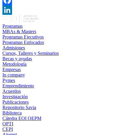
Twitter
Facebook
LinkedIn
Programas
MBAs & Masters
Programas Ejecutivos
Programas Enfocados
Admisiones
Cursos, Talleres y Seminarios
Becas y ayudas
Metodología
Empresas
In company
Pymes
Emprendimiento
Acuerdos
Investigación
Publicaciones
Repositorio Savia
Biblioteca
Cátedra EOI OEPM
OPTI
CEPI
Alumni