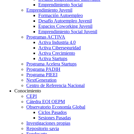
Emprendimiento Social
Emprendimiento Juvenil
Formación Autoempleo
Desafío Autoempleo Juvenil
Espacios Coworking Juvenil
Emprendimiento Social Juvenil
Programas ACTIVA
Activa Industria 4.0
Activa Ciberseguridad
Activa Crecimiento
Activa Startups
Programa Acelera Startups
Programa PADIH
Programa PIEEI
NextGeneration
Centro de Referencia Nacional
Conocimiento
CEPI
Cátedra EOI OEPM
Observatorio Economía Global
Ciclos Pasados
Sesiones Pasadas
Investigaciones propias
Repositorio savia
Fundesarte