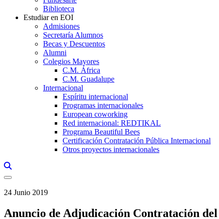
Biblioteca
Estudiar en EOI
Admisiones
Secretaría Alumnos
Becas y Descuentos
Alumni
Colegios Mayores
C.M. África
C.M. Guadalupe
Internacional
Espíritu internacional
Programas internacionales
European coworking
Red internacional: REDTIKAL
Programa Beautiful Bees
Certificación Contratación Pública Internacional
Otros proyectos internacionales
Links, Opens in this window a searcher
24 Junio 2019
Anuncio de Adjudicación Contratación del 