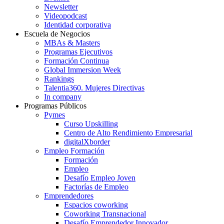
Newsletter
Videopodcast
Identidad corporativa
Escuela de Negocios
MBAs & Masters
Programas Ejecutivos
Formación Continua
Global Immersion Week
Rankings
Talentia360. Mujeres Directivas
In company
Programas Públicos
Pymes
Curso Upskilling
Centro de Alto Rendimiento Empresarial
digitalXborder
Empleo Formación
Formación
Empleo
Desafío Empleo Joven
Factorías de Empleo
Emprendedores
Espacios coworking
Coworking Transnacional
Desafío Emprendedor Innovador