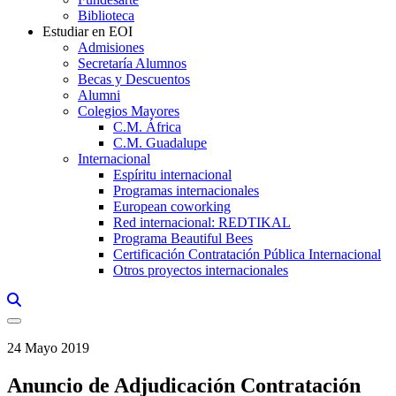
Biblioteca
Estudiar en EOI
Admisiones
Secretaría Alumnos
Becas y Descuentos
Alumni
Colegios Mayores
C.M. África
C.M. Guadalupe
Internacional
Espíritu internacional
Programas internacionales
European coworking
Red internacional: REDTIKAL
Programa Beautiful Bees
Certificación Contratación Pública Internacional
Otros proyectos internacionales
Links, Opens in this window a searcher
24 Mayo 2019
Anuncio de Adjudicación Contratación