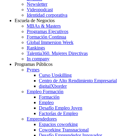
Newsletter
Videopodcast
Identidad corporativa
Escuela de Negocios
MBAs & Masters
Programas Ejecutivos
Formación Continua
Global Immersion Week
Rankings
Talentia360. Mujeres Directivas
In company
Programas Públicos
Pymes
Curso Upskilling
Centro de Alto Rendimiento Empresarial
digitalXborder
Empleo Formación
Formación
Empleo
Desafío Empleo Joven
Factorías de Empleo
Emprendedores
Espacios coworking
Coworking Transnacional
Desafío Emprendedor Innovador