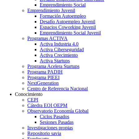
Emprendimiento Social
Emprendimiento Juvenil
Formación Autoempleo
Desafío Autoempleo Juvenil
Espacios Coworking Juvenil
Emprendimiento Social Juvenil
Programas ACTIVA
Activa Industria 4.0
Activa Ciberseguridad
Activa Crecimiento
Activa Startups
Programa Acelera Startups
Programa PADIH
Programa PIEEI
NextGeneration
Centro de Referencia Nacional
Conocimiento
CEPI
Cátedra EOI OEPM
Observatorio Economía Global
Ciclos Pasados
Sesiones Pasadas
Investigaciones propias
Repositorio savia
Fundesarte