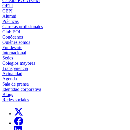
Cátedra EOI OEPM
OPTI
CEPI
Alumni
Prácticas
Carreras profesionales
Club EOI
Conócenos
Quiénes somos
Fundesarte
Internacional
Sedes
Colegios mayores
Transparencia
Actualidad
Agenda
Sala de prensa
Identidad corporativa
Blogs
Redes sociales
Links, Opens in this window
Links, Opens in this window
Links, Opens in this window