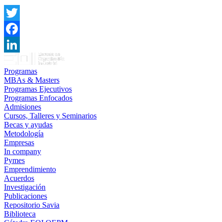
Twitter
Facebook
LinkedIn
Programas
MBAs & Masters
Programas Ejecutivos
Programas Enfocados
Admisiones
Cursos, Talleres y Seminarios
Becas y ayudas
Metodología
Empresas
In company
Pymes
Emprendimiento
Acuerdos
Investigación
Publicaciones
Repositorio Savia
Biblioteca