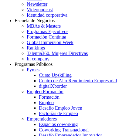
Newsletter
Videopodcast
Identidad corporativa
Escuela de Negocios
MBAs & Masters
Programas Ejecutivos
Formación Continua
Global Immersion Week
Rankings
Talentia360. Mujeres Directivas
In company
Programas Públicos
Pymes
Curso Upskilling
Centro de Alto Rendimiento Empresarial
digitalXborder
Empleo Formación
Formación
Empleo
Desafío Empleo Joven
Factorías de Empleo
Emprendedores
Espacios coworking
Coworking Transnacional
Desafío Emprendedor Innovador