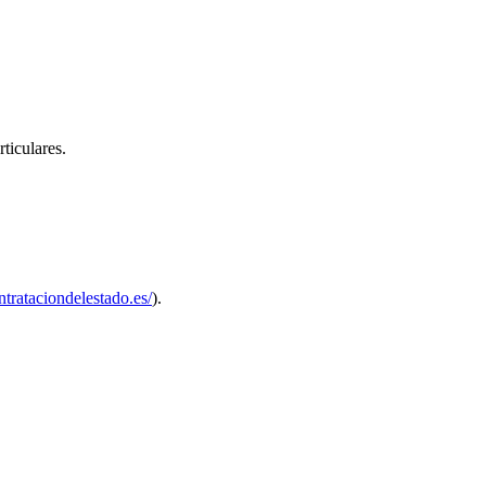
ticulares.
ontrataciondelestado.es/
).