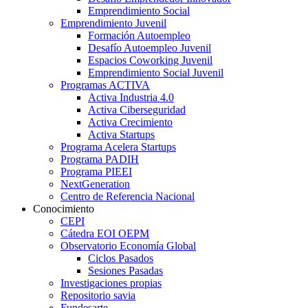
Emprendimiento Social
Emprendimiento Juvenil
Formación Autoempleo
Desafío Autoempleo Juvenil
Espacios Coworking Juvenil
Emprendimiento Social Juvenil
Programas ACTIVA
Activa Industria 4.0
Activa Ciberseguridad
Activa Crecimiento
Activa Startups
Programa Acelera Startups
Programa PADIH
Programa PIEEI
NextGeneration
Centro de Referencia Nacional
Conocimiento
CEPI
Cátedra EOI OEPM
Observatorio Economía Global
Ciclos Pasados
Sesiones Pasadas
Investigaciones propias
Repositorio savia
Fundesarte