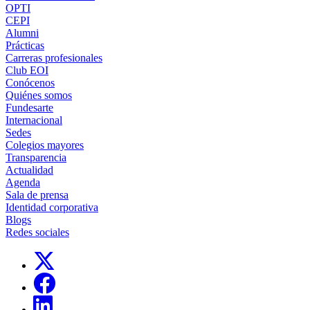
OPTI
CEPI
Alumni
Prácticas
Carreras profesionales
Club EOI
Conócenos
Quiénes somos
Fundesarte
Internacional
Sedes
Colegios mayores
Transparencia
Actualidad
Agenda
Sala de prensa
Identidad corporativa
Blogs
Redes sociales
Links, Opens in this window
Links, Opens in this window
Links, Opens in this window