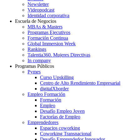
Newsletter
Videopodcast
Identidad corporativa
Escuela de Negocios
MBAs & Masters
Programas Ejecutivos
Formación Continua
Global Immersion Week
Rankings
Talentia360. Mujeres Directivas
In company
Programas Públicos
Pymes
Curso Upskilling
Centro de Alto Rendimiento Empresarial
digitalXborder
Empleo Formación
Formación
Empleo
Desafío Empleo Joven
Factorías de Empleo
Emprendedores
Espacios coworking
Coworking Transnacional
Desafío Emprendedor Innovador