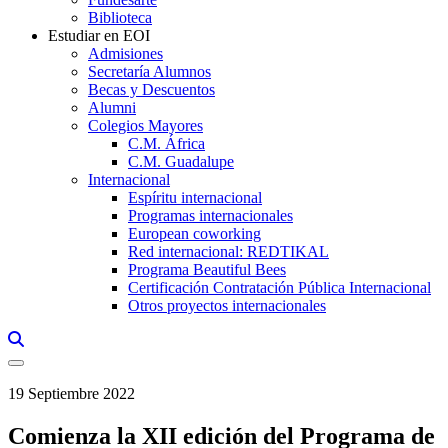
Biblioteca
Estudiar en EOI
Admisiones
Secretaría Alumnos
Becas y Descuentos
Alumni
Colegios Mayores
C.M. África
C.M. Guadalupe
Internacional
Espíritu internacional
Programas internacionales
European coworking
Red internacional: REDTIKAL
Programa Beautiful Bees
Certificación Contratación Pública Internacional
Otros proyectos internacionales
Links, Opens in this window a searcher
19 Septiembre 2022
Comienza la XII edición del Programa de