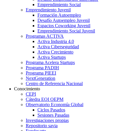
Emprendimiento Social
Emprendimiento Juvenil
Formación Autoempleo
Desafío Autoempleo Juvenil
Espacios Coworking Juvenil
Emprendimiento Social Juvenil
Programas ACTIVA
Activa Industria 4.0
Activa Ciberseguridad
Activa Crecimiento
Activa Startups
Programa Acelera Startups
Programa PADIH
Programa PIEEI
NextGeneration
Centro de Referencia Nacional
Conocimiento
CEPI
Cátedra EOI OEPM
Observatorio Economía Global
Ciclos Pasados
Sesiones Pasadas
Investigaciones propias
Repositorio savia
Fundesarte