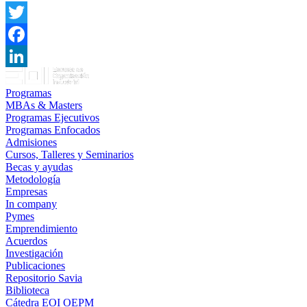
Twitter
Facebook
LinkedIn
Programas
MBAs & Masters
Programas Ejecutivos
Programas Enfocados
Admisiones
Cursos, Talleres y Seminarios
Becas y ayudas
Metodología
Empresas
In company
Pymes
Emprendimiento
Acuerdos
Investigación
Publicaciones
Repositorio Savia
Biblioteca
Cátedra EOI OEPM