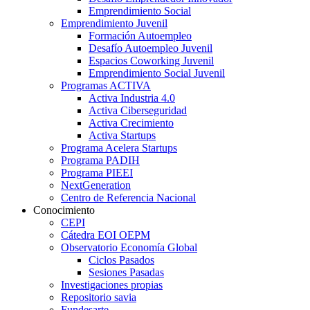
Emprendimiento Social
Emprendimiento Juvenil
Formación Autoempleo
Desafío Autoempleo Juvenil
Espacios Coworking Juvenil
Emprendimiento Social Juvenil
Programas ACTIVA
Activa Industria 4.0
Activa Ciberseguridad
Activa Crecimiento
Activa Startups
Programa Acelera Startups
Programa PADIH
Programa PIEEI
NextGeneration
Centro de Referencia Nacional
Conocimiento
CEPI
Cátedra EOI OEPM
Observatorio Economía Global
Ciclos Pasados
Sesiones Pasadas
Investigaciones propias
Repositorio savia
Fundesarte