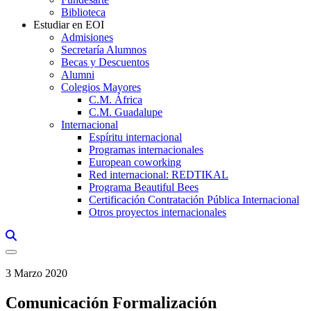
Biblioteca
Estudiar en EOI
Admisiones
Secretaría Alumnos
Becas y Descuentos
Alumni
Colegios Mayores
C.M. África
C.M. Guadalupe
Internacional
Espíritu internacional
Programas internacionales
European coworking
Red internacional: REDTIKAL
Programa Beautiful Bees
Certificación Contratación Pública Internacional
Otros proyectos internacionales
Links, Opens in this window a searcher
3 Marzo 2020
Comunicación Formalización