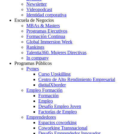
Newsletter
Videopodcast
Identidad corporativa
Escuela de Negocios
MBAs & Masters
Programas Ejecutivos
Formación Continua
Global Immersion Week
Rankings
Talentia360. Mujeres Directivas
In company
Programas Públicos
Pymes
Curso Upskilling
Centro de Alto Rendimiento Empresarial
digitalXborder
Empleo Formación
Formación
Empleo
Desafío Empleo Joven
Factorías de Empleo
Emprendedores
Espacios coworking
Coworking Transnacional
Desafío Emprendedor Innovador