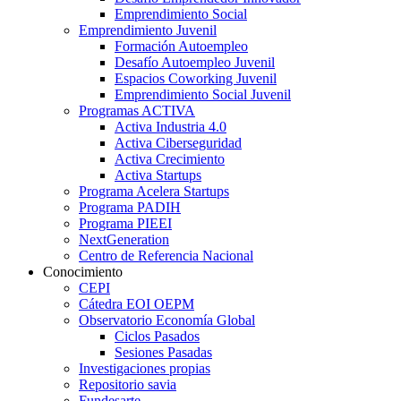
Emprendimiento Social
Emprendimiento Juvenil
Formación Autoempleo
Desafío Autoempleo Juvenil
Espacios Coworking Juvenil
Emprendimiento Social Juvenil
Programas ACTIVA
Activa Industria 4.0
Activa Ciberseguridad
Activa Crecimiento
Activa Startups
Programa Acelera Startups
Programa PADIH
Programa PIEEI
NextGeneration
Centro de Referencia Nacional
Conocimiento
CEPI
Cátedra EOI OEPM
Observatorio Economía Global
Ciclos Pasados
Sesiones Pasadas
Investigaciones propias
Repositorio savia
Fundesarte