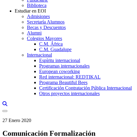
Biblioteca
Estudiar en EOI
Admisiones
Secretaría Alumnos
Becas y Descuentos
Alumni
Colegios Mayores
C.M. África
C.M. Guadalupe
Internacional
Espíritu internacional
Programas internacionales
European coworking
Red internacional: REDTIKAL
Programa Beautiful Bees
Certificación Contratación Pública Internacional
Otros proyectos internacionales
Links, Opens in this window a searcher
27 Enero 2020
Comunicación Formalización