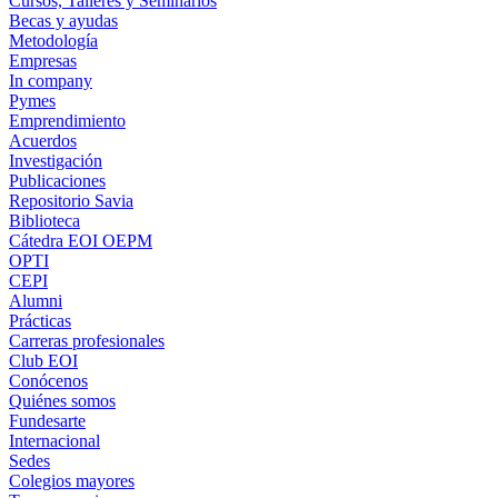
Cursos, Talleres y Seminarios
Becas y ayudas
Metodología
Empresas
In company
Pymes
Emprendimiento
Acuerdos
Investigación
Publicaciones
Repositorio Savia
Biblioteca
Cátedra EOI OEPM
OPTI
CEPI
Alumni
Prácticas
Carreras profesionales
Club EOI
Conócenos
Quiénes somos
Fundesarte
Internacional
Sedes
Colegios mayores