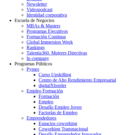
Newsletter
Videopodcast
Identidad corporativa
Escuela de Negocios
MBAs & Masters
Programas Ejecutivos
Formación Continua
Global Immersion Week
Rankings
Talentia360. Mujeres Directivas
In company
Programas Públicos
Pymes
Curso Upskilling
Centro de Alto Rendimiento Empresarial
digitalXborder
Empleo Formación
Formación
Empleo
Desafío Empleo Joven
Factorías de Empleo
Emprendedores
Espacios coworking
Coworking Transnacional
Desafío Emprendedor Innovador