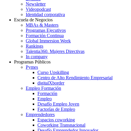
Newsletter
Videopodcast
Identidad corporativa
Escuela de Negocios
MBAs & Masters
Programas Ejecutivos
Formación Continua
Global Immersion Week
Rankings
Talentia360. Mujeres Directivas
In company
Programas Públicos
Pymes
Curso Upskilling
Centro de Alto Rendimiento Empresarial
digitalXborder
Empleo Formación
Formación
Empleo
Desafío Empleo Joven
Factorías de Empleo
Emprendedores
Espacios coworking
Coworking Transnacional
Desafío Emprendedor Innovador