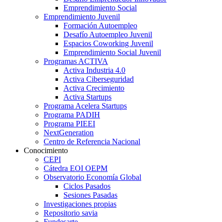
Emprendimiento Social
Emprendimiento Juvenil
Formación Autoempleo
Desafío Autoempleo Juvenil
Espacios Coworking Juvenil
Emprendimiento Social Juvenil
Programas ACTIVA
Activa Industria 4.0
Activa Ciberseguridad
Activa Crecimiento
Activa Startups
Programa Acelera Startups
Programa PADIH
Programa PIEEI
NextGeneration
Centro de Referencia Nacional
Conocimiento
CEPI
Cátedra EOI OEPM
Observatorio Economía Global
Ciclos Pasados
Sesiones Pasadas
Investigaciones propias
Repositorio savia
Fundesarte