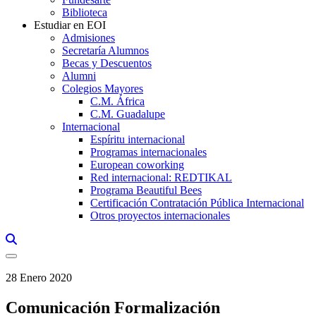
Biblioteca
Estudiar en EOI
Admisiones
Secretaría Alumnos
Becas y Descuentos
Alumni
Colegios Mayores
C.M. África
C.M. Guadalupe
Internacional
Espíritu internacional
Programas internacionales
European coworking
Red internacional: REDTIKAL
Programa Beautiful Bees
Certificación Contratación Pública Internacional
Otros proyectos internacionales
Links, Opens in this window a searcher
28 Enero 2020
Comunicación Formalización