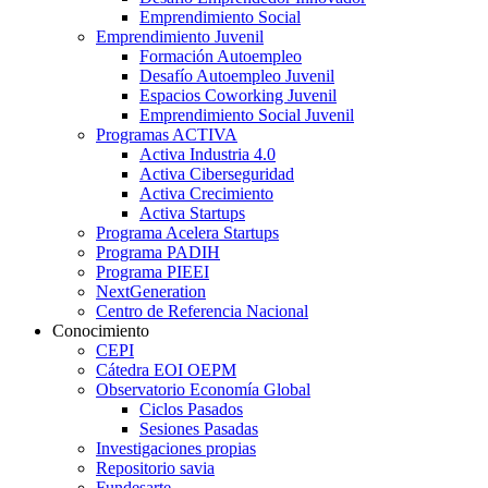
Emprendimiento Social
Emprendimiento Juvenil
Formación Autoempleo
Desafío Autoempleo Juvenil
Espacios Coworking Juvenil
Emprendimiento Social Juvenil
Programas ACTIVA
Activa Industria 4.0
Activa Ciberseguridad
Activa Crecimiento
Activa Startups
Programa Acelera Startups
Programa PADIH
Programa PIEEI
NextGeneration
Centro de Referencia Nacional
Conocimiento
CEPI
Cátedra EOI OEPM
Observatorio Economía Global
Ciclos Pasados
Sesiones Pasadas
Investigaciones propias
Repositorio savia
Fundesarte