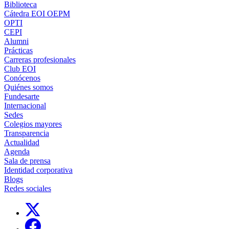
Biblioteca
Cátedra EOI OEPM
OPTI
CEPI
Alumni
Prácticas
Carreras profesionales
Club EOI
Conócenos
Quiénes somos
Fundesarte
Internacional
Sedes
Colegios mayores
Transparencia
Actualidad
Agenda
Sala de prensa
Identidad corporativa
Blogs
Redes sociales
Links, Opens in this window
Links, Opens in this window