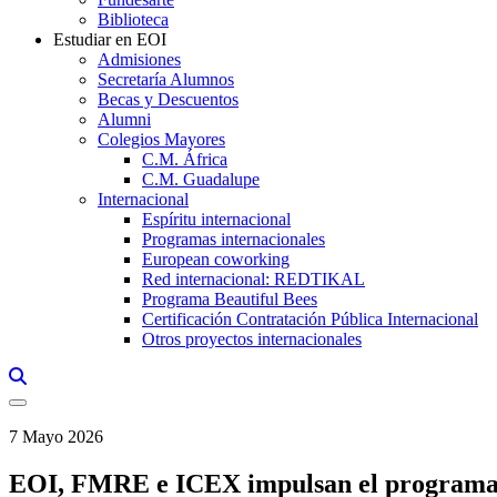
Biblioteca
Estudiar en EOI
Admisiones
Secretaría Alumnos
Becas y Descuentos
Alumni
Colegios Mayores
C.M. África
C.M. Guadalupe
Internacional
Espíritu internacional
Programas internacionales
European coworking
Red internacional: REDTIKAL
Programa Beautiful Bees
Certificación Contratación Pública Internacional
Otros proyectos internacionales
Links, Opens in this window a searcher
7 Mayo 2026
EOI, FMRE e ICEX impulsan el programa Ma