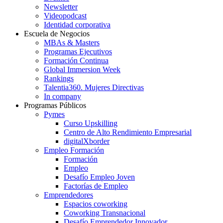
Newsletter
Videopodcast
Identidad corporativa
Escuela de Negocios
MBAs & Masters
Programas Ejecutivos
Formación Continua
Global Immersion Week
Rankings
Talentia360. Mujeres Directivas
In company
Programas Públicos
Pymes
Curso Upskilling
Centro de Alto Rendimiento Empresarial
digitalXborder
Empleo Formación
Formación
Empleo
Desafío Empleo Joven
Factorías de Empleo
Emprendedores
Espacios coworking
Coworking Transnacional
Desafío Emprendedor Innovador