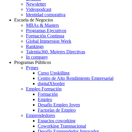
Newsletter
Videopodcast
Identidad corporativa
Escuela de Negocios
MBAs & Masters
Programas Ejecutivos
Formación Continua
Global Immersion Week
Rankings
Talentia360. Mujeres Directivas
In company
Programas Públicos
Pymes
Curso Upskilling
Centro de Alto Rendimiento Empresarial
digitalXborder
Empleo Formación
Formación
Empleo
Desafío Empleo Joven
Factorías de Empleo
Emprendedores
Espacios coworking
Coworking Transnacional
Desafío Emprendedor Innovador