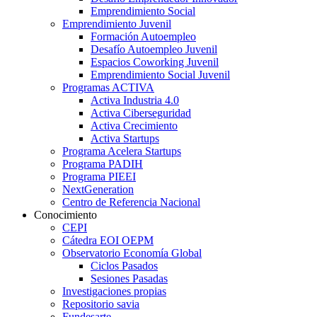
Emprendimiento Social
Emprendimiento Juvenil
Formación Autoempleo
Desafío Autoempleo Juvenil
Espacios Coworking Juvenil
Emprendimiento Social Juvenil
Programas ACTIVA
Activa Industria 4.0
Activa Ciberseguridad
Activa Crecimiento
Activa Startups
Programa Acelera Startups
Programa PADIH
Programa PIEEI
NextGeneration
Centro de Referencia Nacional
Conocimiento
CEPI
Cátedra EOI OEPM
Observatorio Economía Global
Ciclos Pasados
Sesiones Pasadas
Investigaciones propias
Repositorio savia
Fundesarte