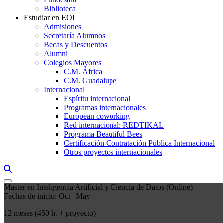
Biblioteca
Estudiar en EOI
Admisiones
Secretaría Alumnos
Becas y Descuentos
Alumni
Colegios Mayores
C.M. África
C.M. Guadalupe
Internacional
Espíritu internacional
Programas internacionales
European coworking
Red internacional: REDTIKAL
Programa Beautiful Bees
Certificación Contratación Pública Internacional
Otros proyectos internacionales
Links, Opens in this window a searcher
Master en Inteligencia Artificial y Ciencia de Datos (Online)
Fechas de inicio: Oct | May
12 meses (450 h. + proyecto)