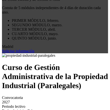
Consta de 5 módulos independientes de 4 días de duración cada
uno.
PRIMER MÓDULO, febrero.
SEGUNDO MÓDULO, marzo.
TERCER MÓDULO, abril.
CUARTO MÓDULO, mayo.
QUINTO MÓDULO, junio.
Madrid
Solicitar información
Curso de Gestión
Administrativa de la Propiedad
Industrial (Paralegales)
Convocatoria
2027
Periodo lectivo