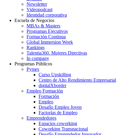
Newsletter
Videopodcast
Identidad corporativa
Escuela de Negocios
MBAs & Masters
Programas Ejecutivos
Formación Continua
Global Immersion Week
Rankings
Talentia360. Mujeres Directivas
In company
Programas Públicos
Pymes
Curso Upskilling
Centro de Alto Rendimiento Empresarial
digitalXborder
Empleo Formación
Formación
Empleo
Desafío Empleo Joven
Factorías de Empleo
Emprendedores
Espacios coworking
Coworking Transnacional
Desafío Emprendedor Innovador