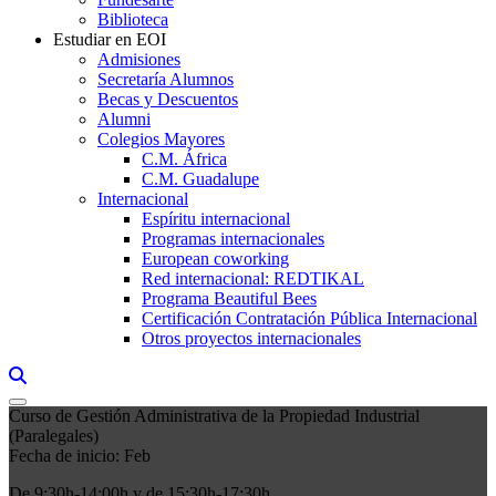
Biblioteca
Estudiar en EOI
Admisiones
Secretaría Alumnos
Becas y Descuentos
Alumni
Colegios Mayores
C.M. África
C.M. Guadalupe
Internacional
Espíritu internacional
Programas internacionales
European coworking
Red internacional: REDTIKAL
Programa Beautiful Bees
Certificación Contratación Pública Internacional
Otros proyectos internacionales
Links, Opens in this window a searcher
Curso de Gestión Administrativa de la Propiedad Industrial
(Paralegales)
Fecha de inicio: Feb
De 9:30h-14:00h y de 15:30h-17:30h