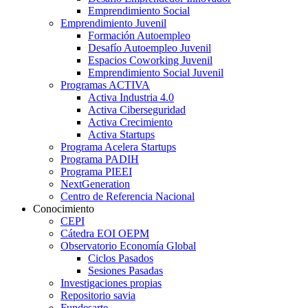
Emprendimiento Social
Emprendimiento Juvenil
Formación Autoempleo
Desafío Autoempleo Juvenil
Espacios Coworking Juvenil
Emprendimiento Social Juvenil
Programas ACTIVA
Activa Industria 4.0
Activa Ciberseguridad
Activa Crecimiento
Activa Startups
Programa Acelera Startups
Programa PADIH
Programa PIEEI
NextGeneration
Centro de Referencia Nacional
Conocimiento
CEPI
Cátedra EOI OEPM
Observatorio Economía Global
Ciclos Pasados
Sesiones Pasadas
Investigaciones propias
Repositorio savia
Fundesarte