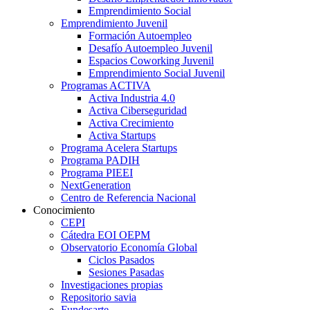
Emprendimiento Social
Emprendimiento Juvenil
Formación Autoempleo
Desafío Autoempleo Juvenil
Espacios Coworking Juvenil
Emprendimiento Social Juvenil
Programas ACTIVA
Activa Industria 4.0
Activa Ciberseguridad
Activa Crecimiento
Activa Startups
Programa Acelera Startups
Programa PADIH
Programa PIEEI
NextGeneration
Centro de Referencia Nacional
Conocimiento
CEPI
Cátedra EOI OEPM
Observatorio Economía Global
Ciclos Pasados
Sesiones Pasadas
Investigaciones propias
Repositorio savia
Fundesarte