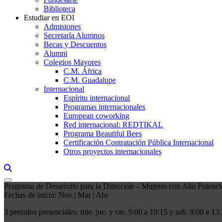
Biblioteca
Estudiar en EOI
Admisiones
Secretaría Alumnos
Becas y Descuentos
Alumni
Colegios Mayores
C.M. África
C.M. Guadalupe
Internacional
Espíritu internacional
Programas internacionales
European coworking
Red internacional: REDTIKAL
Programa Beautiful Bees
Certificación Contratación Pública Internacional
Otros proyectos internacionales
Links, Opens in this window a searcher
Programa de Desarrollo para la Dirección – Mujeres con Alto Potenci
Fechas de inicio: Nov | Mar | Abr
3 periodos presenciales: mie. jue. y vie. 9:00 a 19:15 y sab. 9:00 a 13