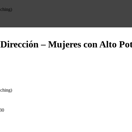
aching)
Dirección – Mujeres con Alto Po
aching)
:30