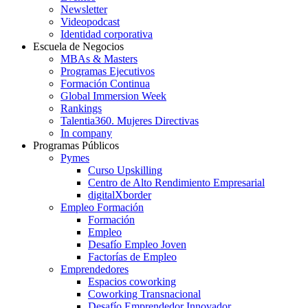
Newsletter
Videopodcast
Identidad corporativa
Escuela de Negocios
MBAs & Masters
Programas Ejecutivos
Formación Continua
Global Immersion Week
Rankings
Talentia360. Mujeres Directivas
In company
Programas Públicos
Pymes
Curso Upskilling
Centro de Alto Rendimiento Empresarial
digitalXborder
Empleo Formación
Formación
Empleo
Desafío Empleo Joven
Factorías de Empleo
Emprendedores
Espacios coworking
Coworking Transnacional
Desafío Emprendedor Innovador