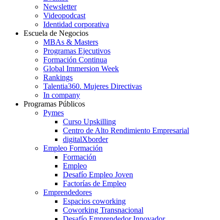
Newsletter
Videopodcast
Identidad corporativa
Escuela de Negocios
MBAs & Masters
Programas Ejecutivos
Formación Continua
Global Immersion Week
Rankings
Talentia360. Mujeres Directivas
In company
Programas Públicos
Pymes
Curso Upskilling
Centro de Alto Rendimiento Empresarial
digitalXborder
Empleo Formación
Formación
Empleo
Desafío Empleo Joven
Factorías de Empleo
Emprendedores
Espacios coworking
Coworking Transnacional
Desafío Emprendedor Innovador