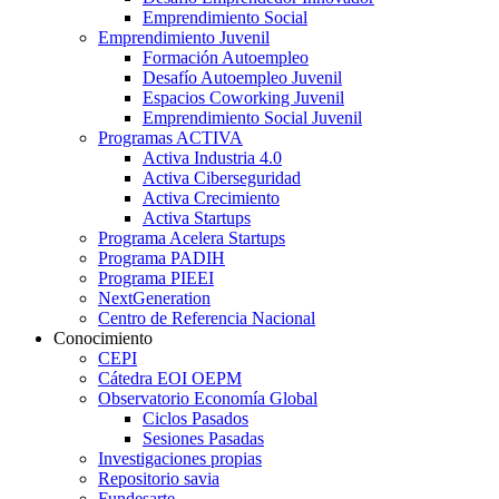
Emprendimiento Social
Emprendimiento Juvenil
Formación Autoempleo
Desafío Autoempleo Juvenil
Espacios Coworking Juvenil
Emprendimiento Social Juvenil
Programas ACTIVA
Activa Industria 4.0
Activa Ciberseguridad
Activa Crecimiento
Activa Startups
Programa Acelera Startups
Programa PADIH
Programa PIEEI
NextGeneration
Centro de Referencia Nacional
Conocimiento
CEPI
Cátedra EOI OEPM
Observatorio Economía Global
Ciclos Pasados
Sesiones Pasadas
Investigaciones propias
Repositorio savia
Fundesarte