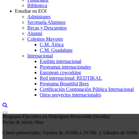
Biblioteca
Estudiar en EOI
Admisiones
Secretaría Alumnos
Becas y Descuentos
Alumni
Colegios Mayores
C.M. África
C.M. Guadalupe
Internacional
Espíritu internacional
Programas internacionales
European coworking
Red internacional: REDTIKAL
Programa Beautiful Bees
Certificación Contratación Pública Internacional
Otros proyectos internacionales
Links, Opens in this window a searcher
Programa Ejecutivo en Hidrógeno Renovable (Sevilla)
Fecha de inicio: May
Clases presenciales: Viernes de 16:00h a 20:30h y Sábados de 9:00h