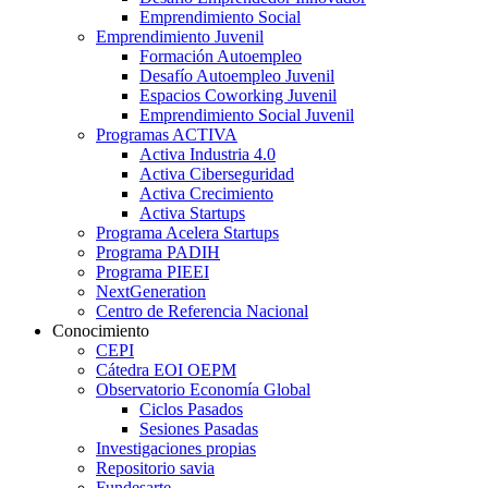
Emprendimiento Social
Emprendimiento Juvenil
Formación Autoempleo
Desafío Autoempleo Juvenil
Espacios Coworking Juvenil
Emprendimiento Social Juvenil
Programas ACTIVA
Activa Industria 4.0
Activa Ciberseguridad
Activa Crecimiento
Activa Startups
Programa Acelera Startups
Programa PADIH
Programa PIEEI
NextGeneration
Centro de Referencia Nacional
Conocimiento
CEPI
Cátedra EOI OEPM
Observatorio Economía Global
Ciclos Pasados
Sesiones Pasadas
Investigaciones propias
Repositorio savia
Fundesarte