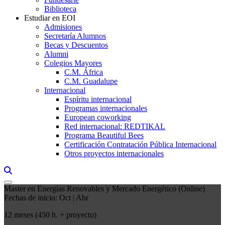
Biblioteca
Estudiar en EOI
Admisiones
Secretaría Alumnos
Becas y Descuentos
Alumni
Colegios Mayores
C.M. África
C.M. Guadalupe
Internacional
Espíritu internacional
Programas internacionales
European coworking
Red internacional: REDTIKAL
Programa Beautiful Bees
Certificación Contratación Pública Internacional
Otros proyectos internacionales
Links, Opens in this window a searcher
Master en Energías Renovables y Mercado Energético (Online)
Fechas de inicio: Oct | Abr
12 meses (450 h. + proyecto)