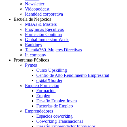
Newsletter
Videopodcast
Identidad corporativa
Escuela de Negocios
MBAs & Masters
Programas Ejecutivos
Formación Continua
Global Immersion Week
Rankings
Talentia360. Mujeres Directivas
In company
Programas Públicos
Pymes
Curso Upskilling
Centro de Alto Rendimiento Empresarial
digitalXborder
Empleo Formación
Formación
Empleo
Desafío Empleo Joven
Factorías de Empleo
Emprendedores
Espacios coworking
Coworking Transnacional
Desafío Emprendedor Innovador