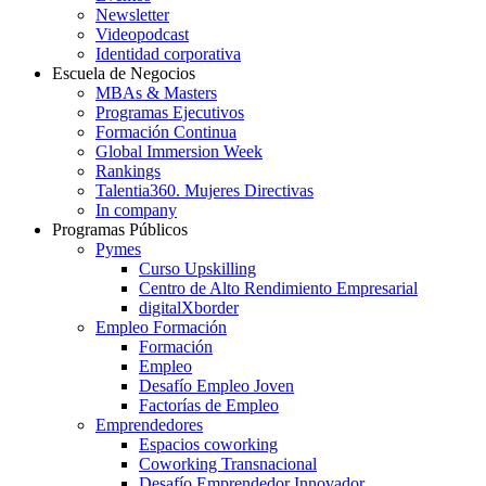
Newsletter
Videopodcast
Identidad corporativa
Escuela de Negocios
MBAs & Masters
Programas Ejecutivos
Formación Continua
Global Immersion Week
Rankings
Talentia360. Mujeres Directivas
In company
Programas Públicos
Pymes
Curso Upskilling
Centro de Alto Rendimiento Empresarial
digitalXborder
Empleo Formación
Formación
Empleo
Desafío Empleo Joven
Factorías de Empleo
Emprendedores
Espacios coworking
Coworking Transnacional
Desafío Emprendedor Innovador