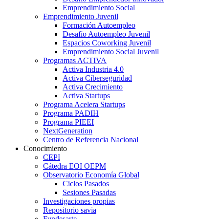
Emprendimiento Social
Emprendimiento Juvenil
Formación Autoempleo
Desafío Autoempleo Juvenil
Espacios Coworking Juvenil
Emprendimiento Social Juvenil
Programas ACTIVA
Activa Industria 4.0
Activa Ciberseguridad
Activa Crecimiento
Activa Startups
Programa Acelera Startups
Programa PADIH
Programa PIEEI
NextGeneration
Centro de Referencia Nacional
Conocimiento
CEPI
Cátedra EOI OEPM
Observatorio Economía Global
Ciclos Pasados
Sesiones Pasadas
Investigaciones propias
Repositorio savia
Fundesarte