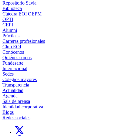
Repositorio Savia
Biblioteca
Cátedra EOI OEPM
OPTI
CEPI
Alumni
Prácticas
Carreras profesionales
Club EOI
Conócenos
Quiénes somos
Fundesarte
Internacional
Sedes
Colegios mayores
Transparencia
Actualidad
Agenda
Sala de prensa
Identidad corporativa
Blogs
Redes sociales
Links, Opens in this window