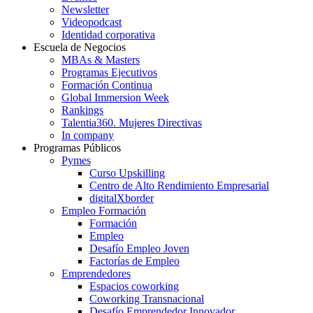
Newsletter
Videopodcast
Identidad corporativa
Escuela de Negocios
MBAs & Masters
Programas Ejecutivos
Formación Continua
Global Immersion Week
Rankings
Talentia360. Mujeres Directivas
In company
Programas Públicos
Pymes
Curso Upskilling
Centro de Alto Rendimiento Empresarial
digitalXborder
Empleo Formación
Formación
Empleo
Desafío Empleo Joven
Factorías de Empleo
Emprendedores
Espacios coworking
Coworking Transnacional
Desafío Emprendedor Innovador