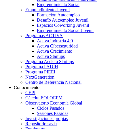
Emprendimiento Social
Emprendimiento Juvenil
Formación Autoempleo
Desafío Autoempleo Juvenil
Espacios Coworking Juvenil
Emprendimiento Social Juvenil
Programas ACTIVA
Activa Industria 4.0
Activa Ciberseguridad
Activa Crecimiento
Activa Startups
Programa Acelera Startups
Programa PADIH
Programa PIEEI
NextGeneration
Centro de Referencia Nacional
Conocimiento
CEPI
Cátedra EOI OEPM
Observatorio Economía Global
Ciclos Pasados
Sesiones Pasadas
Investigaciones propias
Repositorio savia
Fundesarte