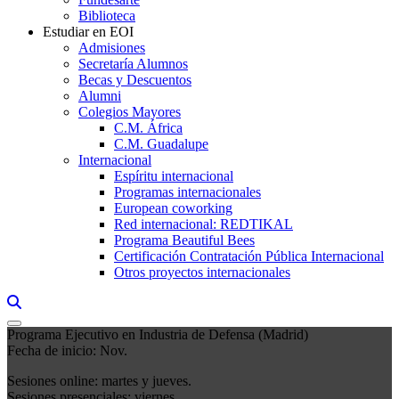
Biblioteca
Estudiar en EOI
Admisiones
Secretaría Alumnos
Becas y Descuentos
Alumni
Colegios Mayores
C.M. África
C.M. Guadalupe
Internacional
Espíritu internacional
Programas internacionales
European coworking
Red internacional: REDTIKAL
Programa Beautiful Bees
Certificación Contratación Pública Internacional
Otros proyectos internacionales
Links, Opens in this window a searcher
Programa Ejecutivo en Industria de Defensa (Madrid)
Fecha de inicio: Nov.
Sesiones online: martes y jueves.
Sesiones presenciales: viernes.