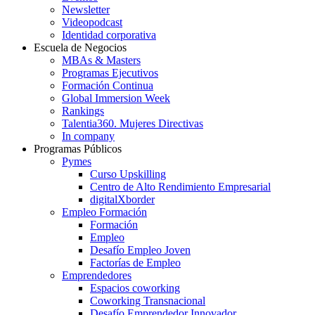
Newsletter
Videopodcast
Identidad corporativa
Escuela de Negocios
MBAs & Masters
Programas Ejecutivos
Formación Continua
Global Immersion Week
Rankings
Talentia360. Mujeres Directivas
In company
Programas Públicos
Pymes
Curso Upskilling
Centro de Alto Rendimiento Empresarial
digitalXborder
Empleo Formación
Formación
Empleo
Desafío Empleo Joven
Factorías de Empleo
Emprendedores
Espacios coworking
Coworking Transnacional
Desafío Emprendedor Innovador