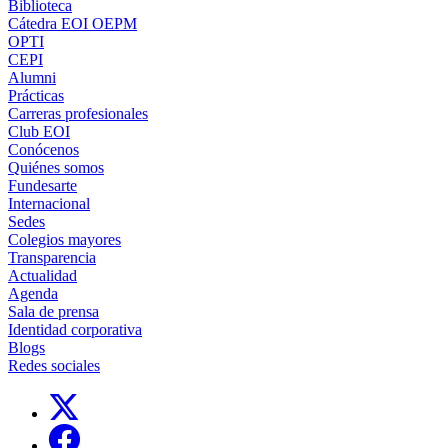
Biblioteca
Cátedra EOI OEPM
OPTI
CEPI
Alumni
Prácticas
Carreras profesionales
Club EOI
Conócenos
Quiénes somos
Fundesarte
Internacional
Sedes
Colegios mayores
Transparencia
Actualidad
Agenda
Sala de prensa
Identidad corporativa
Blogs
Redes sociales
Links, Opens in this window
Links, Opens in this window