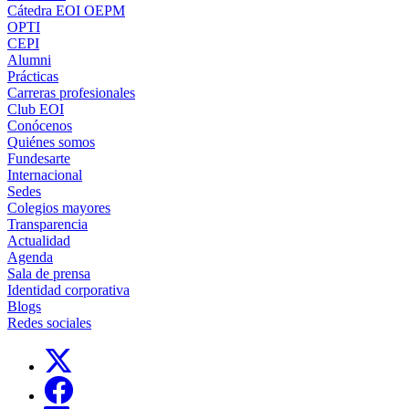
Cátedra EOI OEPM
OPTI
CEPI
Alumni
Prácticas
Carreras profesionales
Club EOI
Conócenos
Quiénes somos
Fundesarte
Internacional
Sedes
Colegios mayores
Transparencia
Actualidad
Agenda
Sala de prensa
Identidad corporativa
Blogs
Redes sociales
Links, Opens in this window
Links, Opens in this window