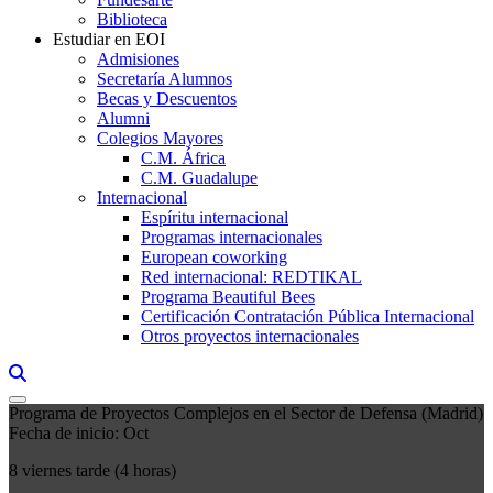
Biblioteca
Estudiar en EOI
Admisiones
Secretaría Alumnos
Becas y Descuentos
Alumni
Colegios Mayores
C.M. África
C.M. Guadalupe
Internacional
Espíritu internacional
Programas internacionales
European coworking
Red internacional: REDTIKAL
Programa Beautiful Bees
Certificación Contratación Pública Internacional
Otros proyectos internacionales
Links, Opens in this window a searcher
Programa de Proyectos Complejos en el Sector de Defensa (Madrid)
Fecha de inicio: Oct
8 viernes tarde (4 horas)