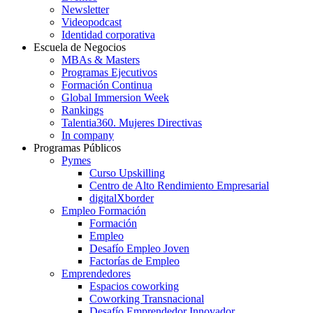
Newsletter
Videopodcast
Identidad corporativa
Escuela de Negocios
MBAs & Masters
Programas Ejecutivos
Formación Continua
Global Immersion Week
Rankings
Talentia360. Mujeres Directivas
In company
Programas Públicos
Pymes
Curso Upskilling
Centro de Alto Rendimiento Empresarial
digitalXborder
Empleo Formación
Formación
Empleo
Desafío Empleo Joven
Factorías de Empleo
Emprendedores
Espacios coworking
Coworking Transnacional
Desafío Emprendedor Innovador