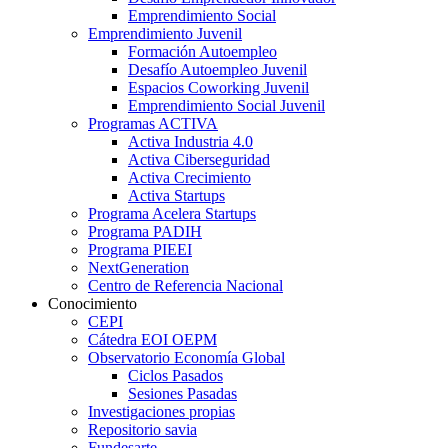
Emprendimiento Social
Emprendimiento Juvenil
Formación Autoempleo
Desafío Autoempleo Juvenil
Espacios Coworking Juvenil
Emprendimiento Social Juvenil
Programas ACTIVA
Activa Industria 4.0
Activa Ciberseguridad
Activa Crecimiento
Activa Startups
Programa Acelera Startups
Programa PADIH
Programa PIEEI
NextGeneration
Centro de Referencia Nacional
Conocimiento
CEPI
Cátedra EOI OEPM
Observatorio Economía Global
Ciclos Pasados
Sesiones Pasadas
Investigaciones propias
Repositorio savia
Fundesarte