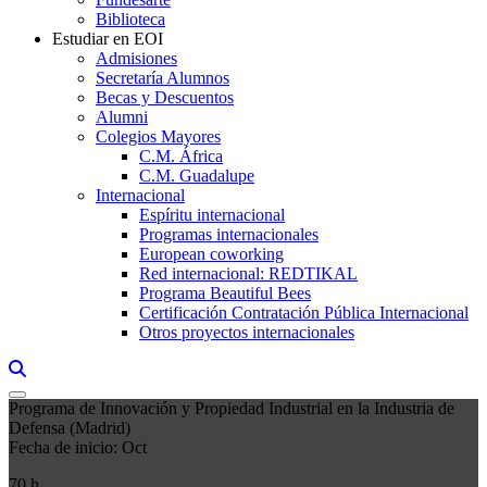
Biblioteca
Estudiar en EOI
Admisiones
Secretaría Alumnos
Becas y Descuentos
Alumni
Colegios Mayores
C.M. África
C.M. Guadalupe
Internacional
Espíritu internacional
Programas internacionales
European coworking
Red internacional: REDTIKAL
Programa Beautiful Bees
Certificación Contratación Pública Internacional
Otros proyectos internacionales
Links, Opens in this window a searcher
Programa de Innovación y Propiedad Industrial en la Industria de
Defensa (Madrid)
Fecha de inicio: Oct
70 h.