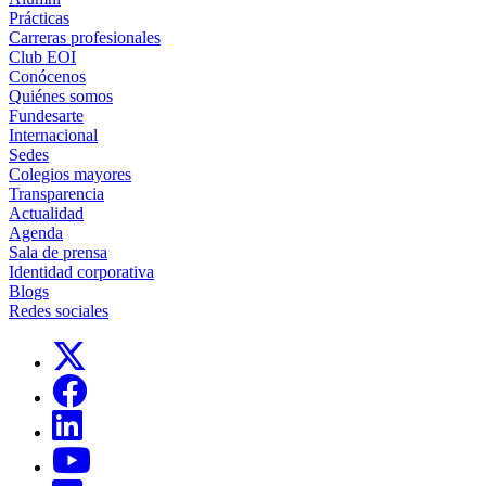
Prácticas
Carreras profesionales
Club EOI
Conócenos
Quiénes somos
Fundesarte
Internacional
Sedes
Colegios mayores
Transparencia
Actualidad
Agenda
Sala de prensa
Identidad corporativa
Blogs
Redes sociales
Links, Opens in this window
Links, Opens in this window
Links, Opens in this window
Links, Opens in this window
Links, Opens in this window