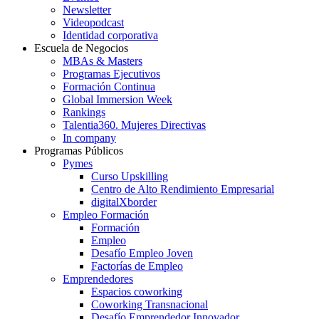
Newsletter
Videopodcast
Identidad corporativa
Escuela de Negocios
MBAs & Masters
Programas Ejecutivos
Formación Continua
Global Immersion Week
Rankings
Talentia360. Mujeres Directivas
In company
Programas Públicos
Pymes
Curso Upskilling
Centro de Alto Rendimiento Empresarial
digitalXborder
Empleo Formación
Formación
Empleo
Desafío Empleo Joven
Factorías de Empleo
Emprendedores
Espacios coworking
Coworking Transnacional
Desafío Emprendedor Innovador