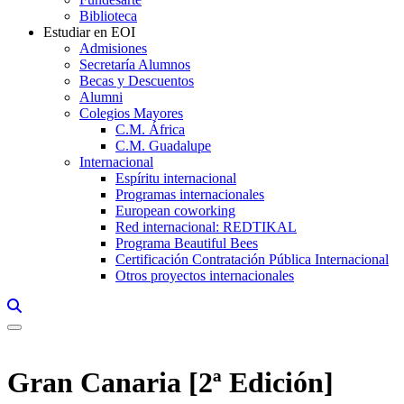
Biblioteca
Estudiar en EOI
Admisiones
Secretaría Alumnos
Becas y Descuentos
Alumni
Colegios Mayores
C.M. África
C.M. Guadalupe
Internacional
Espíritu internacional
Programas internacionales
European coworking
Red internacional: REDTIKAL
Programa Beautiful Bees
Certificación Contratación Pública Internacional
Otros proyectos internacionales
Links, Opens in this window a searcher
Gran Canaria [2ª Edición]