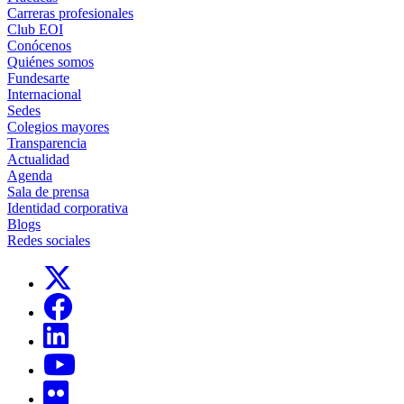
Carreras profesionales
Club EOI
Conócenos
Quiénes somos
Fundesarte
Internacional
Sedes
Colegios mayores
Transparencia
Actualidad
Agenda
Sala de prensa
Identidad corporativa
Blogs
Redes sociales
Links, Opens in this window
Links, Opens in this window
Links, Opens in this window
Links, Opens in this window
Links, Opens in this window