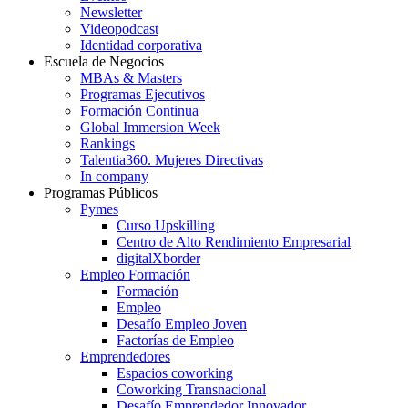
Newsletter
Videopodcast
Identidad corporativa
Escuela de Negocios
MBAs & Masters
Programas Ejecutivos
Formación Continua
Global Immersion Week
Rankings
Talentia360. Mujeres Directivas
In company
Programas Públicos
Pymes
Curso Upskilling
Centro de Alto Rendimiento Empresarial
digitalXborder
Empleo Formación
Formación
Empleo
Desafío Empleo Joven
Factorías de Empleo
Emprendedores
Espacios coworking
Coworking Transnacional
Desafío Emprendedor Innovador