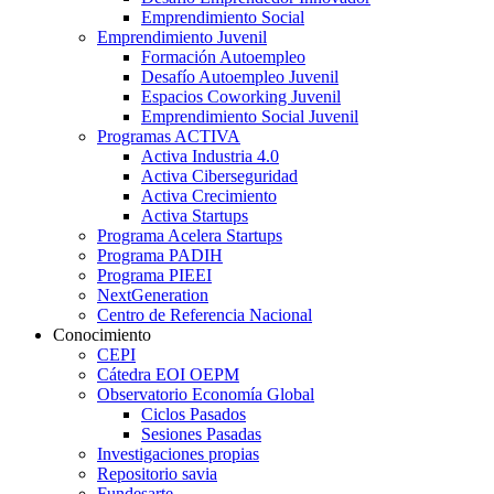
Emprendimiento Social
Emprendimiento Juvenil
Formación Autoempleo
Desafío Autoempleo Juvenil
Espacios Coworking Juvenil
Emprendimiento Social Juvenil
Programas ACTIVA
Activa Industria 4.0
Activa Ciberseguridad
Activa Crecimiento
Activa Startups
Programa Acelera Startups
Programa PADIH
Programa PIEEI
NextGeneration
Centro de Referencia Nacional
Conocimiento
CEPI
Cátedra EOI OEPM
Observatorio Economía Global
Ciclos Pasados
Sesiones Pasadas
Investigaciones propias
Repositorio savia
Fundesarte