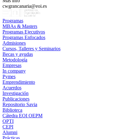
Más info
cwgrancanaria@eoi.es
Programas
MBAs & Masters
Programas Ejecutivos
Programas Enfocados
Admisiones
Cursos, Talleres y Seminarios
Becas y ayudas
Metodología
Empresas
In company
Pymes
Emprendimiento
Acuerdos
Investigación
Publicaciones
Repositorio Savia
Biblioteca
Cátedra EOI OEPM
OPTI
CEPI
Alumni
Prácticas