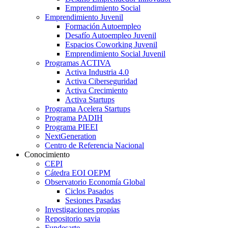
Emprendimiento Social
Emprendimiento Juvenil
Formación Autoempleo
Desafío Autoempleo Juvenil
Espacios Coworking Juvenil
Emprendimiento Social Juvenil
Programas ACTIVA
Activa Industria 4.0
Activa Ciberseguridad
Activa Crecimiento
Activa Startups
Programa Acelera Startups
Programa PADIH
Programa PIEEI
NextGeneration
Centro de Referencia Nacional
Conocimiento
CEPI
Cátedra EOI OEPM
Observatorio Economía Global
Ciclos Pasados
Sesiones Pasadas
Investigaciones propias
Repositorio savia
Fundesarte