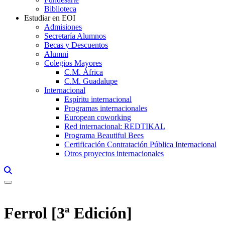
Biblioteca
Estudiar en EOI
Admisiones
Secretaría Alumnos
Becas y Descuentos
Alumni
Colegios Mayores
C.M. África
C.M. Guadalupe
Internacional
Espíritu internacional
Programas internacionales
European coworking
Red internacional: REDTIKAL
Programa Beautiful Bees
Certificación Contratación Pública Internacional
Otros proyectos internacionales
Links, Opens in this window a searcher
Ferrol [3ª Edición]