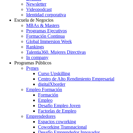
Newsletter
Videopodcast
Identidad corporativa
Escuela de Negocios
MBAs & Masters
Programas Ejecutivos
Formación Continua
Global Immersion Week
Rankings
Talentia360. Mujeres Directivas
In company
Programas Públicos
Pymes
Curso Upskilling
Centro de Alto Rendimiento Empresarial
digitalXborder
Empleo Formación
Formación
Empleo
Desafío Empleo Joven
Factorías de Empleo
Emprendedores
Espacios coworking
Coworking Transnacional
Desafío Emprendedor Innovador