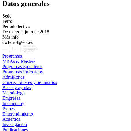
Datos generales
Sede
Ferrol
Período lectivo
De marzo a julio de 2018
Más info
cwferrol@eoi.es
Programas
MBAs & Masters
Programas Ejecutivos
Programas Enfocados
Admisiones
Cursos, Talleres y Seminarios
Becas y ayudas
Metodología
Empresas
In company
Pymes
Emprendimiento
Acuerdos
Investigación
Publicaciones