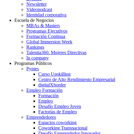
Newsletter
Videopodcast
Identidad corporativa
Escuela de Negocios
MBAs & Masters
Programas Ejecutivos
Formación Continua
Global Immersion Week
Rankings
Talentia360. Mujeres Directivas
In company
Programas Públicos
Pymes
Curso Upskilling
Centro de Alto Rendimiento Empresarial
digitalXborder
Empleo Formación
Formación
Empleo
Desafío Empleo Joven
Factorías de Empleo
Emprendedores
Espacios coworking
Coworking Transnacional
Desafío Emprendedor Innovador