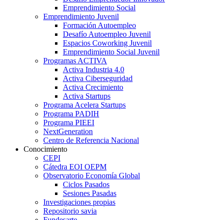
Emprendimiento Social
Emprendimiento Juvenil
Formación Autoempleo
Desafío Autoempleo Juvenil
Espacios Coworking Juvenil
Emprendimiento Social Juvenil
Programas ACTIVA
Activa Industria 4.0
Activa Ciberseguridad
Activa Crecimiento
Activa Startups
Programa Acelera Startups
Programa PADIH
Programa PIEEI
NextGeneration
Centro de Referencia Nacional
Conocimiento
CEPI
Cátedra EOI OEPM
Observatorio Economía Global
Ciclos Pasados
Sesiones Pasadas
Investigaciones propias
Repositorio savia
Fundesarte