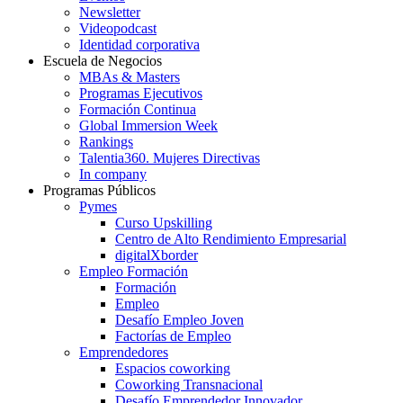
Newsletter
Videopodcast
Identidad corporativa
Escuela de Negocios
MBAs & Masters
Programas Ejecutivos
Formación Continua
Global Immersion Week
Rankings
Talentia360. Mujeres Directivas
In company
Programas Públicos
Pymes
Curso Upskilling
Centro de Alto Rendimiento Empresarial
digitalXborder
Empleo Formación
Formación
Empleo
Desafío Empleo Joven
Factorías de Empleo
Emprendedores
Espacios coworking
Coworking Transnacional
Desafío Emprendedor Innovador