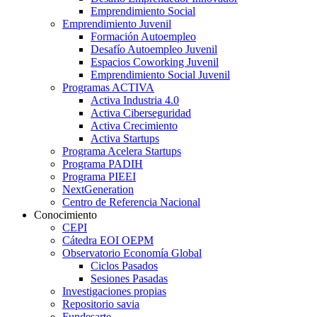
Emprendimiento Social
Emprendimiento Juvenil
Formación Autoempleo
Desafío Autoempleo Juvenil
Espacios Coworking Juvenil
Emprendimiento Social Juvenil
Programas ACTIVA
Activa Industria 4.0
Activa Ciberseguridad
Activa Crecimiento
Activa Startups
Programa Acelera Startups
Programa PADIH
Programa PIEEI
NextGeneration
Centro de Referencia Nacional
Conocimiento
CEPI
Cátedra EOI OEPM
Observatorio Economía Global
Ciclos Pasados
Sesiones Pasadas
Investigaciones propias
Repositorio savia
Fundesarte