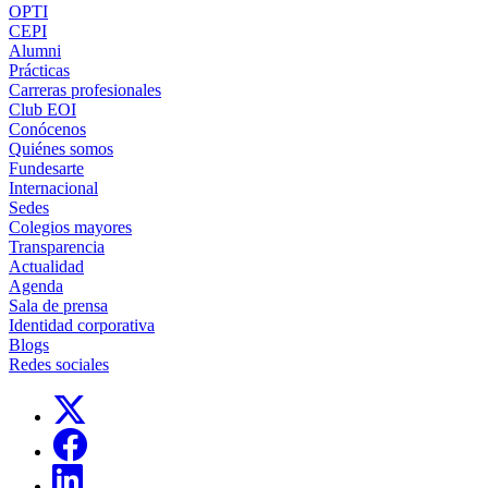
OPTI
CEPI
Alumni
Prácticas
Carreras profesionales
Club EOI
Conócenos
Quiénes somos
Fundesarte
Internacional
Sedes
Colegios mayores
Transparencia
Actualidad
Agenda
Sala de prensa
Identidad corporativa
Blogs
Redes sociales
Links, Opens in this window
Links, Opens in this window
Links, Opens in this window