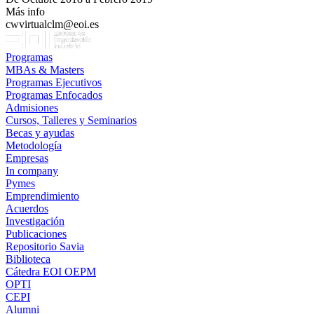
Más info
cwvirtualclm@eoi.es
Programas
MBAs & Masters
Programas Ejecutivos
Programas Enfocados
Admisiones
Cursos, Talleres y Seminarios
Becas y ayudas
Metodología
Empresas
In company
Pymes
Emprendimiento
Acuerdos
Investigación
Publicaciones
Repositorio Savia
Biblioteca
Cátedra EOI OEPM
OPTI
CEPI
Alumni