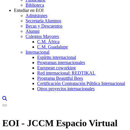
Biblioteca
Estudiar en EOI
Admisiones
Secretaría Alumnos
Becas y Descuentos
Alumni
Colegios Mayores
C.M. África
C.M. Guadalupe
Internacional
Espíritu internacional
Programas internacionales
European coworking
Red internacional: REDTIKAL
Programa Beautiful Bees
Certificación Contratación Pública Internacional
Otros proyectos internacionales
Links, Opens in this window a searcher
EOI - JCCM Espacio Virtual