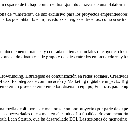
 espacio de trabajo común virtual gratuito a través de una plataforma 
ona de “Cafetería”, de uso exclusivo para los proyectos emprendedores s
nados posibilitando enriquecedoras sinergias entre ellos, como si se trata
o, eminentemente práctica y centrada en temas cruciales que ayude a lo
avoreciendo dinámicas de grupo y debates entre los emprendedores y los
 Crowfunding, Estrategias de comunicación en redes sociales, Creativi
ficaz, Estrategias de comunicación y Marketing digital de impacto, Big D
lento en un proyecto emprendedor: diseña tu equipo, Finanzas para emp
na media de 40 horas de mentorización por proyecto) por parte de expe
 las necesidades que surjan en el camino. La finalidad de este mentor
ogía Lean Startup, que ha desarrollado EOI. Las sesiones de mentoring