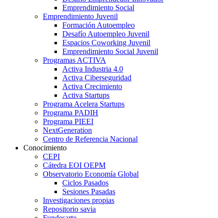
Emprendimiento Social
Emprendimiento Juvenil
Formación Autoempleo
Desafío Autoempleo Juvenil
Espacios Coworking Juvenil
Emprendimiento Social Juvenil
Programas ACTIVA
Activa Industria 4.0
Activa Ciberseguridad
Activa Crecimiento
Activa Startups
Programa Acelera Startups
Programa PADIH
Programa PIEEI
NextGeneration
Centro de Referencia Nacional
Conocimiento
CEPI
Cátedra EOI OEPM
Observatorio Economía Global
Ciclos Pasados
Sesiones Pasadas
Investigaciones propias
Repositorio savia
Fundesarte