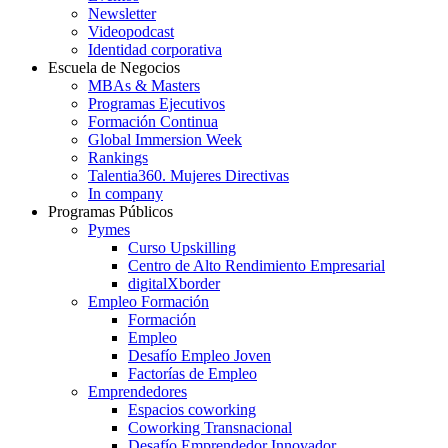
Newsletter
Videopodcast
Identidad corporativa
Escuela de Negocios
MBAs & Masters
Programas Ejecutivos
Formación Continua
Global Immersion Week
Rankings
Talentia360. Mujeres Directivas
In company
Programas Públicos
Pymes
Curso Upskilling
Centro de Alto Rendimiento Empresarial
digitalXborder
Empleo Formación
Formación
Empleo
Desafío Empleo Joven
Factorías de Empleo
Emprendedores
Espacios coworking
Coworking Transnacional
Desafío Emprendedor Innovador