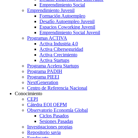
Emprendimiento Social
Emprendimiento Juvenil
Formación Autoempleo
Desafío Autoempleo Juvenil
Espacios Coworking Juvenil
Emprendimiento Social Juvenil
Programas ACTIVA
Activa Industria 4.0
Activa Ciberseguridad
Activa Crecimiento
Activa Startups
Programa Acelera Startups
Programa PADIH
Programa PIEEI
NextGeneration
Centro de Referencia Nacional
Conocimiento
CEPI
Cátedra EOI OEPM
Observatorio Economía Global
Ciclos Pasados
Sesiones Pasadas
Investigaciones propias
Repositorio savia
Fundesarte