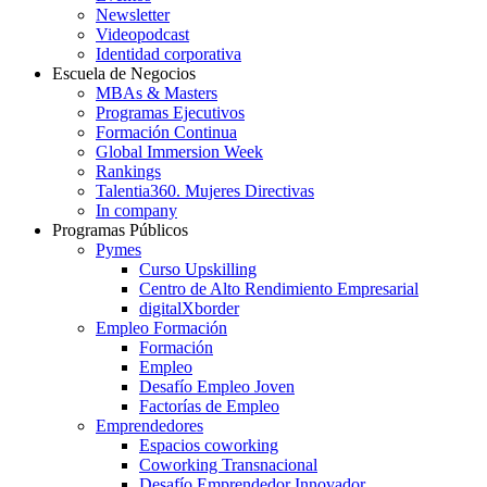
Newsletter
Videopodcast
Identidad corporativa
Escuela de Negocios
MBAs & Masters
Programas Ejecutivos
Formación Continua
Global Immersion Week
Rankings
Talentia360. Mujeres Directivas
In company
Programas Públicos
Pymes
Curso Upskilling
Centro de Alto Rendimiento Empresarial
digitalXborder
Empleo Formación
Formación
Empleo
Desafío Empleo Joven
Factorías de Empleo
Emprendedores
Espacios coworking
Coworking Transnacional
Desafío Emprendedor Innovador