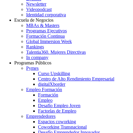
Newsletter
Videopodcast
Identidad corporativa
Escuela de Negocios
MBAs & Masters
Programas Ejecutivos
Formación Continua
Global Immersion Week
Rankings
Talentia360. Mujeres Directivas
In company
Programas Públicos
Pymes
Curso Upskilling
Centro de Alto Rendimiento Empresarial
digitalXborder
Empleo Formación
Formación
Empleo
Desafío Empleo Joven
Factorías de Empleo
Emprendedores
Espacios coworking
Coworking Transnacional
Desafío Emprendedor Innovador