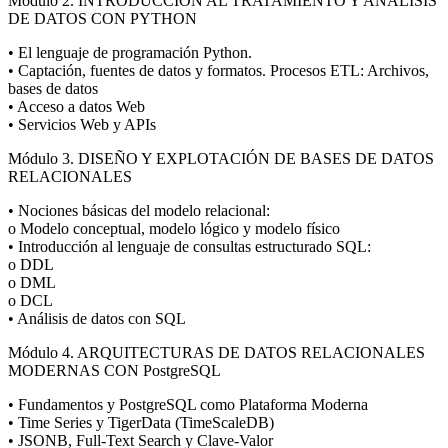
Módulo 2. INTRODUCCIÓN AL TRATAMIENTO Y ANÁLISIS
DE DATOS CON PYTHON
• El lenguaje de programación Python.
• Captación, fuentes de datos y formatos. Procesos ETL: Archivos,
bases de datos
• Acceso a datos Web
• Servicios Web y APIs
Módulo 3. DISEÑO Y EXPLOTACIÓN DE BASES DE DATOS
RELACIONALES
• Nociones básicas del modelo relacional:
o Modelo conceptual, modelo lógico y modelo físico
• Introducción al lenguaje de consultas estructurado SQL:
o DDL
o DML
o DCL
• Análisis de datos con SQL
Módulo 4. ARQUITECTURAS DE DATOS RELACIONALES
MODERNAS CON PostgreSQL
• Fundamentos y PostgreSQL como Plataforma Moderna
• Time Series y TigerData (TimeScaleDB)
• JSONB, Full-Text Search y Clave-Valor