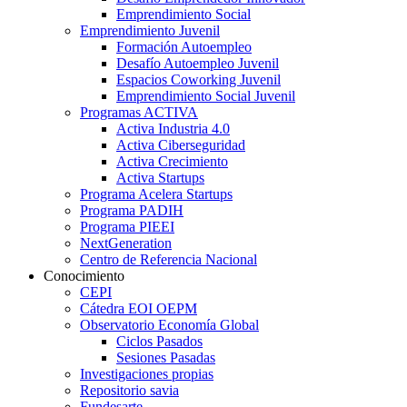
Emprendimiento Social
Emprendimiento Juvenil
Formación Autoempleo
Desafío Autoempleo Juvenil
Espacios Coworking Juvenil
Emprendimiento Social Juvenil
Programas ACTIVA
Activa Industria 4.0
Activa Ciberseguridad
Activa Crecimiento
Activa Startups
Programa Acelera Startups
Programa PADIH
Programa PIEEI
NextGeneration
Centro de Referencia Nacional
Conocimiento
CEPI
Cátedra EOI OEPM
Observatorio Economía Global
Ciclos Pasados
Sesiones Pasadas
Investigaciones propias
Repositorio savia
Fundesarte