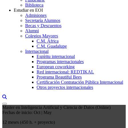
Biblioteca
Estudiar en EOI
Admisiones
Secretaría Alumnos
Becas y Descuentos
Alumni
Colegios Mayores
C.M. África
C.M. Guadalupe
Internacional
Espíritu internacional
Programas internacionales
European coworking
Red internacional: REDTIKAL
Programa Beautiful Bees
Certificación Contratación Pública Internacional
Otros proyectos internacionales
Links, Opens in this window a searcher
Master en Inteligencia Artificial y Ciencia de Datos (Online)
Fechas de inicio: Oct | May
12 meses (450 h. + proyecto)